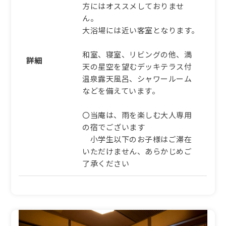
32,340円/人/泊 ～
方にはオススメしておりませ
ん。
詳細
大浴場には近い客室となります。
ふるさと納税宿泊クーポン対象施
和室、寝室、リビングの他、満
詳細
設
天の星空を望むデッキテラス付
温泉露天風呂、シャワールーム
【冬｜特選】選び抜かれた
などを備えています。
１㎏級タグ付き活松葉蟹を
お一人様一杯。好みに寄り
添う一席【AB】
〇当庵は、雨を楽しむ大人専用
の宿でございます
1泊2食付き
小学生以下のお子様はご滞在
118,965円/人/泊 ～
いただけません、あらかじめご
了承ください
詳細
ふるさと納税宿泊クーポン対象施
設
【冬】日本海の冬を映すタ