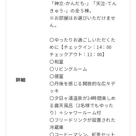
【通年｜一人旅】耽溺
「神立-かんだち-」「天泣-てん
の”ひとり時間”、もう一つ
きゅう-」の全５棟。
の京都、丹後で過ごす静謐
※お部屋はお選びいただけませ
の休日【AH】
ん。
1泊2食付き
117,810円/人/泊 ～
〇ゆったりお過ごしいただくた
めに【チェックイン：14：00
詳細
チェックアウト：11：00】
〇和室
〇リビングルーム
ふるさと納税宿泊クーポン対象施
〇寝室
設
詳細
〇丹後を感じる開放的な広々デ
【一泊朝食】＜当日ご予約
ッキ
可＞静寂な時間と温泉を愉
〇夕日ヶ浦温泉が24時間楽しめ
しむ、自由な旅人に相応し
る露天風呂（2名様でもゆった
い朝食付宿泊プラン【ZX】
り）＋シャワールーム付
朝食のみ
〇フリードリンクが設置された
77,385円/人/泊 ～
冷蔵庫
〇コーヒーマシン、紅茶セット