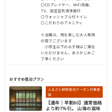
詳細
〇CDプレイヤー、WiFi完備、
TV、加湿空気清浄器付
〇ウォッシャブル付トイレ
ふるさと納税宿泊クーポン対象施
〇こだわりのアメニティ
設
【通年｜一泊食事なし】＜
※当庵は、雨を楽しむ大人専用
当日ご予約可＞何も足さ
の宿でございます
ず、ただ寛ぐ。温泉と静寂
小学生以下のお子様はご滞在
な時間を愉しむ旅【ZZ】
いただけません、あらかじめご
素泊まり
了承ください
73,920円/人/泊 ～
詳細
おすすめ宿泊プラン
ふるさと納税宿泊クーポン対象施
ふるさと納税宿泊クーポン対象施
設
設
【通年｜早割60】通常価格
【冬｜特選】選び抜かれた
より約7％引。 山海の滋味
１㎏級タグ付き活松葉蟹を