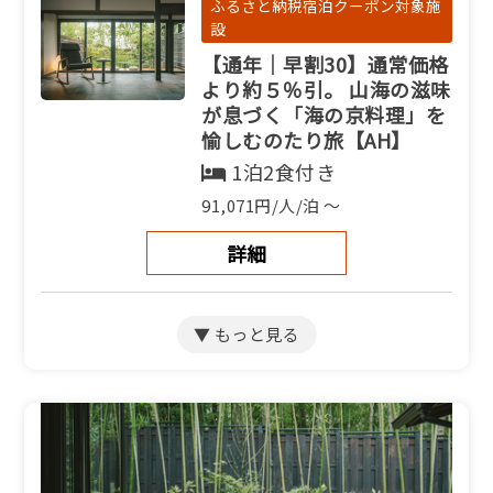
ふるさと納税宿泊クーポン対象施
設
【通年｜早割30】通常価格
より約５％引。 山海の滋味
が息づく「海の京料理」を
愉しむのたり旅【AH】
1泊2食付き
91,071円/人/泊 ～
詳細
ふるさと納税宿泊クーポン対象施
設
【通年｜基本】山海の滋味
が息づく「海の京料理」を
愉しむのたり旅【AH】
1泊2食付き