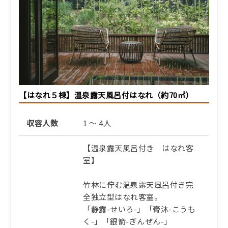
94,710円/人/泊 ～
詳細
ふるさと納税宿泊クーポン対象施
設
【通年｜但馬牛】山海の滋
味が息づく「海の京料理」
【はなれ５棟】温泉露天風呂付はなれ（約70㎡）
と但馬牛しゃぶしゃぶ
【AHt】
収容人数
1 ～ 4人
1泊2食付き
【温泉露天風呂付き はなれ客
100,485円/人/泊 ～
室】
詳細
竹林に佇む温泉露天風呂付き完
全独立型はなれ客室。
ふるさと納税宿泊クーポン対象施
「静露-せいろ-」「膏沐-こうも
設
く-」「銀箭-ぎんぜん-」