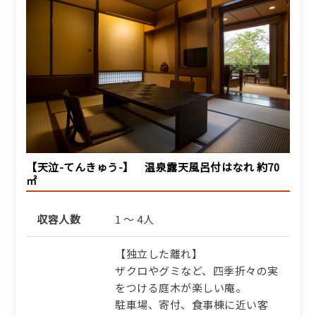
グ付き活松葉蟹と銘牛・但
馬牛。海と山の恵みを味わ
う旅時間【AG】
1泊2食付き
92,400円/人/泊 ～
詳細
ふるさと納税宿泊クーポン対象施
【天泣-てんきゅう-】 温泉露天風呂付はなれ 約70
設
㎡
【冬】タグ付き活松葉蟹を
お一人様二杯。蟹刺し、蟹
収容人数
1 ～ 4人
しゃぶほか、多彩な味わい
に満ちる冬の宵【AP】
【独立した離れ】
1泊2食付き
ザクロやグミなど、四季折々の実
をつける庭木が楽しい庵。
94,710円/人/泊 ～
駐車場、寄付、食事棟に近い客