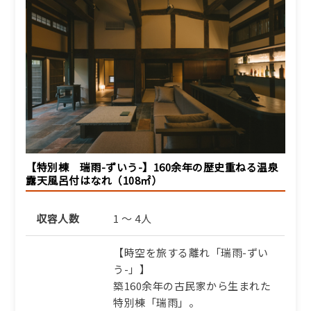
【特別棟 瑞雨-ずいう-】160余年の歴史重ねる温泉
露天風呂付はなれ（108㎡）
収容人数
1 ～ 4人
【時空を旅する離れ「瑞雨-ずい
う-」】
築160余年の古民家から生まれた
特別棟「瑞雨」。