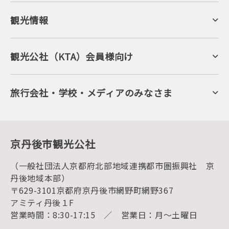
観光情報
京丹後について
ジオパークの絶景
海岸・浜辺
キャンプ・グランピング
観光公社（KTA）会員様向け
自然景観
KTA会員コミュニティ
日帰り温泉
会員向けサービス
旬の食
会員向けトピックス
フルーツ
KTAニュースレター
旅行会社・学校・メディアのみなさま
美術館・資料館
会員加入・会員情報（会員規程）
プレスリリース
寺社・古墳
後援・協力・協賛 の申請
フォトライブラリー
１泊２日のモデルコース
動画ライブラリー
体験・遊ぶ
グルメ・ショッピング
京丹後の食
京丹後市観光公社
観光
海水浴
キャンプ
（一般社団法人京都府北部地域連携都市圏振興社 京
お宿探し
宿泊・日帰り予約（空室検索）
丹後地域本部）
予約照会・予約キャンセル
〒629-3101京都府京丹後市網野町網野367
宿泊施設一覧（お宿比較ページ）
アクセス
アミティ丹後１F
お知らせ
営業時間：8:30-17:15 ／ 営業日：月～土曜日
イベント情報
京丹後市ライブカメラ