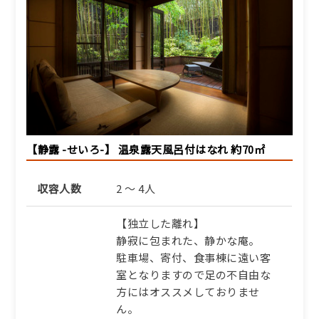
メイン、タグ付き活松葉蟹
をお一人様二杯【AP】
1泊2食付き
88,080円/人/泊 ～
詳細
【静露 -せいろ-】 温泉露天風呂付はなれ 約70㎡
収容人数
2 ～ 4人
【独立した離れ】
静寂に包まれた、静かな庵。
駐車場、寄付、食事棟に遠い客
室となりますので足の不自由な
方にはオススメしておりませ
ん。