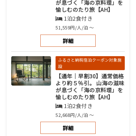
が息づく「海の京料理」を
お一人様一杯。好みに寄り
愉しむのたり旅【AH】
添う一席【AB】
1泊2食付き
1泊2食付き
51,559円/人/泊 ～
165,165円/人/泊 ～
詳細
詳細
ふるさと納税宿泊クーポン対象施
ふるさと納税宿泊クーポン対象施
設
設
【通年｜早割30】通常価格
【冬】日本海の冬を映すタ
より約５％引。 山海の滋味
グ付き活松葉蟹と銘牛・但
が息づく「海の京料理」を
馬牛。海と山の恵みを味わ
愉しむのたり旅【AH】
う旅時間【AG】
1泊2食付き
1泊2食付き
52,668円/人/泊 ～
138,600円/人/泊 ～
詳細
詳細