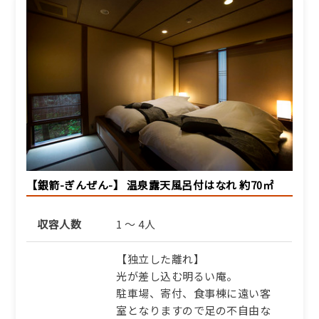
設
【一泊朝食】＜当日ご予約
可＞静寂な時間と温泉を愉
しむ、自由な旅人に相応し
い朝食付宿泊プラン【ZX】
朝食のみ
35,805円/人/泊 ～
詳細
【銀箭-ぎんぜん-】 温泉露天風呂付はなれ 約70㎡
ふるさと納税宿泊クーポン対象施
設
収容人数
1 ～ 4人
【通年｜一泊食事なし】＜
当日ご予約可＞何も足さ
【独立した離れ】
ず、ただ寛ぐ。温泉と静寂
な時間を愉しむ旅【ZZ】
光が差し込む明るい庵。
駐車場、寄付、食事棟に遠い客
素泊まり
室となりますので足の不自由な