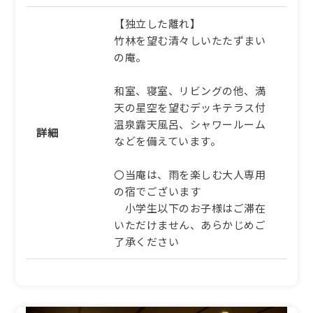
1泊2食付き
と銘牛・但馬牛【AG】
1泊2食付き
【独立した離れ】
58,905円/人/泊 ～
竹林を望む清々しいたたずまい
126,126円/人/泊 ～
詳細
の庵。
詳細
和室、寝室、リビングの他、満
ふるさと納税宿泊クーポン対象施
天の星空を望むデッキテラス付
設
ふるさと納税宿泊クーポン対象施
温泉露天風呂、シャワールーム
詳細
【通年｜一人旅】耽溺
設
などを備えています。
の”ひとり時間”、もう一つ
【冬早割60】早めのご予約
の京都、丹後で過ごす静謐
で最大9％引き。蟹しゃぶ
〇当庵は、雨を楽しむ大人専用
の休日【AH】
メイン、タグ付き活松葉蟹
の宿でございます
1泊2食付き
をお一人様二杯【AP】
小学生以下のお子様はご滞在
1泊2食付き
76,230円/人/泊 ～
いただけません、あらかじめご
了承ください
128,228円/人/泊 ～
詳細
詳細
ふるさと納税宿泊クーポン対象施