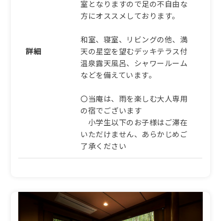
詳細
室となりますので足の不自由な
方にオススメしております。
ふるさと納税宿泊クーポン対象施
和室、寝室、リビングの他、満
設
詳細
天の星空を望むデッキテラス付
【冬早割60】早めのご予約
温泉露天風呂、シャワールーム
で最大9％引き。日本海の
などを備えています。
冬を映すタグ付き活松葉蟹
と銘牛・但馬牛【AG】
〇当庵は、雨を楽しむ大人専用
1泊2食付き
の宿でございます
小学生以下のお子様はご滞在
85,932円/人/泊 ～
いただけません、あらかじめご
詳細
了承ください
ふるさと納税宿泊クーポン対象施
設
【冬早割60】早めのご予約
で最大9％引き。蟹しゃぶ