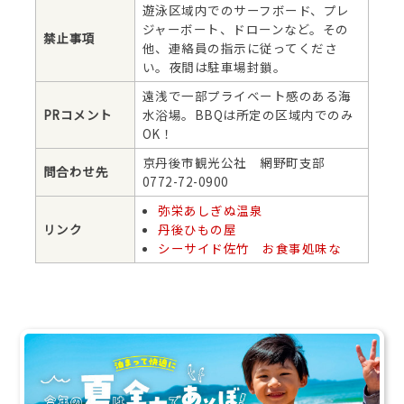
遊泳区域内でのサーフボード、プレ
ジャーボート、ドローンなど。その
禁止事項
他、連絡員の指示に従ってくださ
い。夜間は駐車場封鎖。
遠浅で一部プライベート感のある海
PRコメント
水浴場。BBQは所定の区域内でのみ
OK！
京丹後市観光公社 網野町支部
問合わせ先
0772-72-0900
弥栄あしぎぬ温泉
リンク
丹後ひもの屋
シーサイド佐竹 お食事処味な