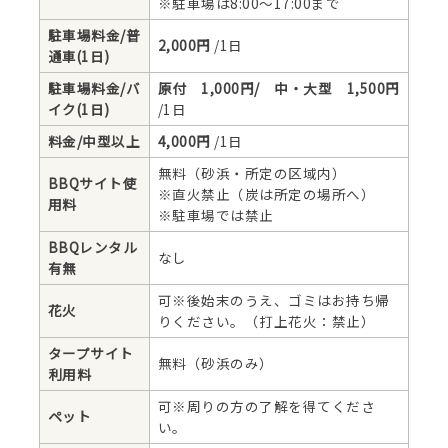
※駐車場は8:00～17:00まで
駐車場料金/普
2,000円
/1日
通車(1日)
駐車場料金/バ
原付 1,000円/ 中・大型 1,500円
イク(1日)
/1日
料金/中型以上
4,000円
/1日
無料（砂浜・所定の区域内）
BBQサイト使
※直火禁止（炭は所定の場所へ）
用料
※駐車場では禁止
BBQレンタル
なし
有無
可※後始末のうえ、ゴミはお持ち帰
花火
りください。（打上花火：禁止）
タープサイト
無料（砂浜のみ）
利用料
可※周りの方の了解を得てくださ
ペット
い。