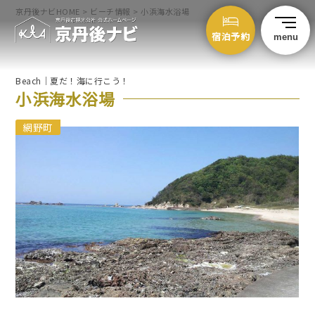
京丹後ナビHOME
>
ビーチ情報
>
小浜海水浴場
宿泊予約
menu
Beach｜夏だ！海に行こう！
小浜
海水浴場
網野町