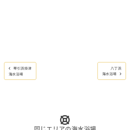
投
琴引浜掛津
八丁浜
稿
海水浴場
海水浴場
ナ
ビ
ゲ
ー
シ
ョ
ン
同じエリアの海水浴場