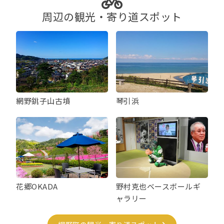
周辺の観光・寄り道スポット
網野銚子山古墳
琴引浜
花郷OKADA
野村克也ベースボールギ
ャラリー