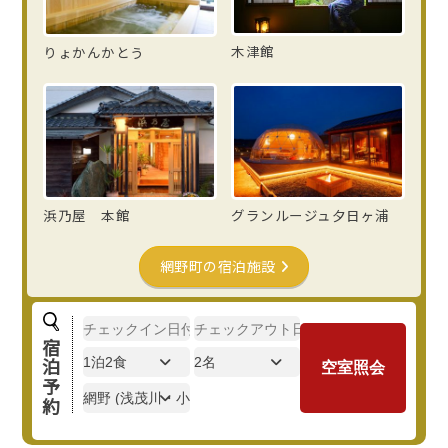
木津館
りょかんかとう
浜乃屋 本館
グランルージュ夕日ヶ浦
網野町の
宿泊施設
宿泊予約