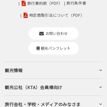
旅行条件書
旅行業約款（PDF）
特定商取引法について（PDF）
お問い合わせ
観光パンフレット
観光情報
京丹後について
ジオパークの絶景
海岸・浜辺
キャンプ・グランピング
観光公社（KTA）会員様向け
自然景観
KTA会員コミュニティ
日帰り温泉
会員向けサービス
旬の食
会員向けトピックス
フルーツ
KTAニュースレター
旅行会社・学校・メディアのみなさま
美術館・資料館
会員加入・会員情報（会員規程）