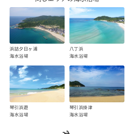
浜詰夕日ヶ浦
八丁浜
海水浴場
海水浴場
琴引浜遊
琴引浜掛津
海水浴場
海水浴場