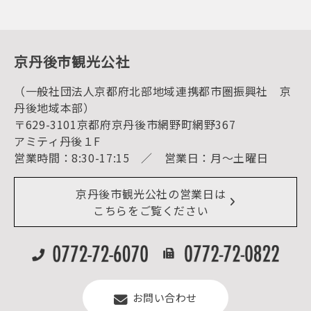
プレスリリース
寺社・古墳
後援・協力・協賛 の申請
フォトライブラリー
１泊２日のモデルコース
動画ライブラリー
体験・遊ぶ
グルメ・ショッピング
京丹後の食
京丹後市観光公社
観光
海水浴
キャンプ
（一般社団法人京都府北部地域連携都市圏振興社 京
お宿探し
宿泊・日帰り予約（空室検索）
丹後地域本部）
予約照会・予約キャンセル
〒629-3101京都府京丹後市網野町網野367
宿泊施設一覧（お宿比較ページ）
アクセス
アミティ丹後１F
お知らせ
営業時間：8:30-17:15 ／ 営業日：月～土曜日
イベント情報
京丹後市ライブカメラ
デジタル観光パンフレット
リアルタイム道路情報
京丹後市観光公社の営業日は
よくある質問
こちらをご覧ください
お問い合わせ