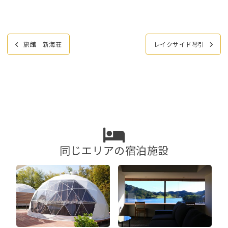
投
旅館 新海荘
レイクサイド琴引
稿
ナ
ビ
ゲ
ー
シ
ョ
ン
同じエリアの宿泊施設