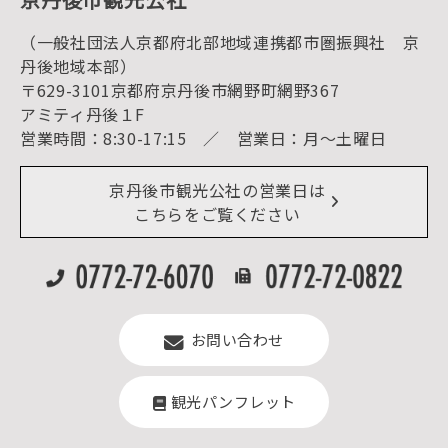
海水浴
キャンプ
（一般社団法人京都府北部地域連携都市圏振興社 京
お宿探し
宿泊・日帰り予約（空室検索）
丹後地域本部）
予約照会・予約キャンセル
〒629-3101京都府京丹後市網野町網野367
宿泊施設一覧（お宿比較ページ）
アクセス
アミティ丹後１F
お知らせ
営業時間：8:30-17:15 ／ 営業日：月～土曜日
イベント情報
京丹後市ライブカメラ
デジタル観光パンフレット
リアルタイム道路情報
京丹後市観光公社の営業日は
よくある質問
こちらをご覧ください
お問い合わせ
観光パンフレット