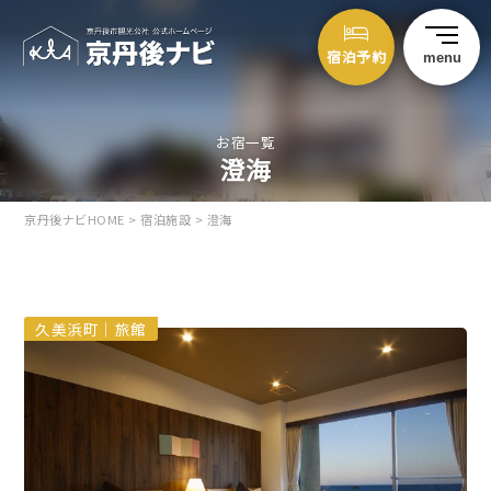
宿泊予約
menu
お宿一覧
澄海
京丹後ナビHOME
>
宿泊施設
>
澄海
久美浜町｜旅館