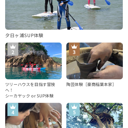
夕日ヶ浦SUP体験
ツリーハウスを目指す冒険
陶芸体験［豪商稲葉本家］
へ！
シーカヤック or SUP体験