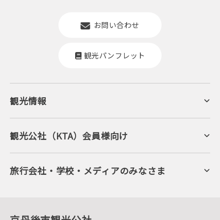
お問い合わせ
観光パンフレット
観光情報
京丹後について
ジオパークの絶景
海岸・浜辺
キャンプ・グランピング
観光公社（KTA）会員様向け
自然景観
KTA会員コミュニティ
日帰り温泉
会員向けサービス
旬の食
会員向けトピックス
フルーツ
KTAニュースレター
旅行会社・学校・メディアのみなさま
美術館・資料館
会員加入・会員情報（会員規程）
プレスリリース
寺社・古墳
後援・協力・協賛 の申請
フォトライブラリー
１泊２日のモデルコース
動画ライブラリー
体験・遊ぶ
グルメ・ショッピング
京丹後の食
京丹後市観光公社
観光