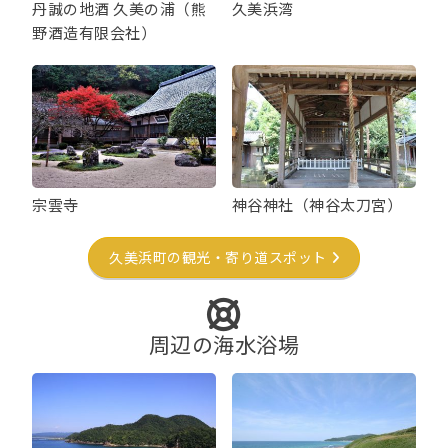
丹誠の地酒 久美の浦（熊
久美浜湾
野酒造有限会社）
宗雲寺
神谷神社（神谷太刀宮）
久美浜町の観光・寄り道スポット
周辺の海水浴場