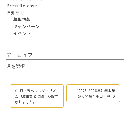
Press Release
お知らせ
募集情報
キャンペーン
イベント
アーカイブ
ア
ー
カ
イ
投
京丹後ヘルスツーリズ
【2025-2026年】年末年
ブ
稿
始の体験可能日一覧
ム地域事業者協議会が設立
ナ
されました。
ビ
ゲ
ー