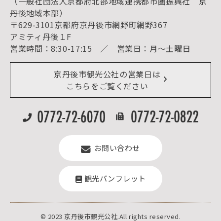
（一般社団法人京都府北部地域連携都市圏振興社 京
お宿探し
宿泊・日帰り予約（空室検索）
丹後地域本部）
予約照会・予約キャンセル
〒629-3101京都府京丹後市網野町網野367
宿泊施設一覧（お宿比較ページ）
アクセス
アミティ丹後１F
お知らせ
営業時間：8:30-17:15 ／ 営業日：月～土曜日
イベント情報
京丹後市ライブカメラ
デジタル観光パンフレット
リアルタイム道路情報
京丹後市観光公社の営業日は
よくある質問
こちらをご覧ください
お問い合わせ
観光パンフレット
© 2023 京丹後市観光公社.All rights reserved.