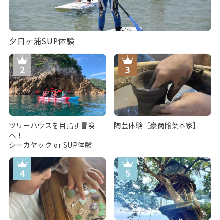
夕日ヶ浦SUP体験
ツリーハウスを目指す冒険
陶芸体験［豪商稲葉本家］
へ！
シーカヤック or SUP体験