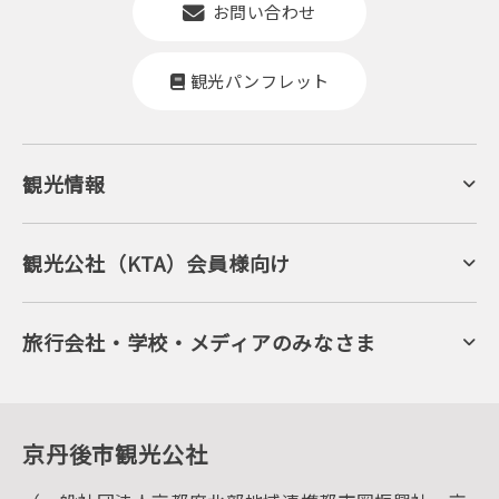
お問い合わせ
観光パンフレット
観光情報
京丹後について
ジオパークの絶景
海岸・浜辺
キャンプ・グランピング
観光公社（KTA）会員様向け
自然景観
KTA会員コミュニティ
日帰り温泉
会員向けサービス
旬の食
会員向けトピックス
フルーツ
KTAニュースレター
旅行会社・学校・メディアのみなさま
美術館・資料館
会員加入・会員情報（会員規程）
プレスリリース
寺社・古墳
後援・協力・協賛 の申請
フォトライブラリー
１泊２日のモデルコース
動画ライブラリー
体験・遊ぶ
グルメ・ショッピング
京丹後の食
京丹後市観光公社
観光
海水浴
キャンプ