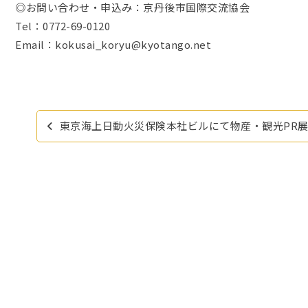
◎お問い合わせ・申込み：京丹後市国際交流協会
Tel：0772-69-0120
Email：kokusai_koryu@kyotango.net
投
東京海上日動火災保険本社ビルにて物産・観光PR
稿
ナ
ビ
ゲ
ー
シ
ョ
ン