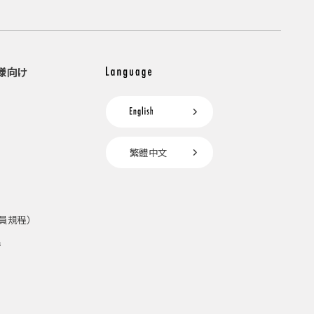
様向け
繁體中文
員規程）
請