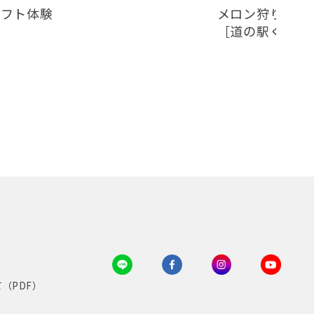
ラフト体験
メロン狩り体験
［道の駅くみはまS
（PDF）