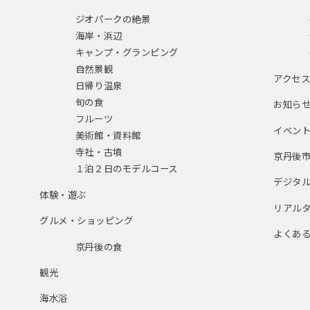
ジオパークの絶景
海岸・浜辺
キャンプ・グランピング
自然景観
アクセ
日帰り温泉
旬の食
お知ら
フルーツ
イベン
美術館・資料館
寺社・古墳
京丹後
１泊２日のモデルコース
デジタ
体験・遊ぶ
リアル
グルメ・ショッピング
よくあ
京丹後の食
観光
海水浴