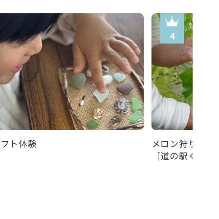
ラフト体験
メロン狩り体験
［道の駅くみはまS