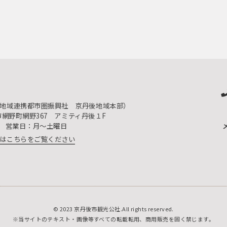
地域連携都市圏振興社 京丹後地域本部）
後市網野町網野367
アミティ丹後１F
5 ／ 営業日：月～土曜日
は
こちらをご覧ください
© 2023 京丹後市観光公社.All rights reserved.
※当サイトのテキスト・画像等すべての転載転用、商用販売を固く禁じます。