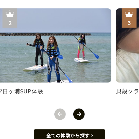
夕日ヶ浦SUP体験
貝殻ク
全ての体験から探す