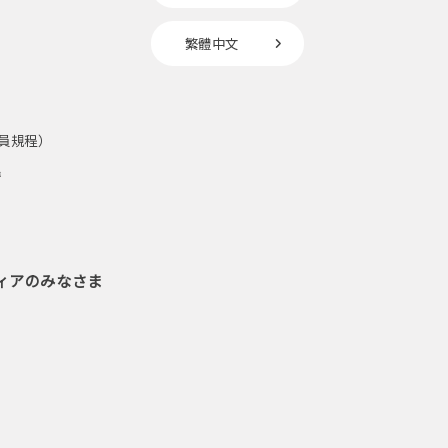
繁體中文
員規程）
請
ィアのみなさま