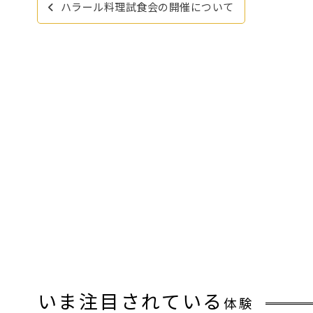
ハラール料理試食会の開催について
稿
ナ
ビ
ゲ
ー
シ
ョ
ン
いま注目されている
体験