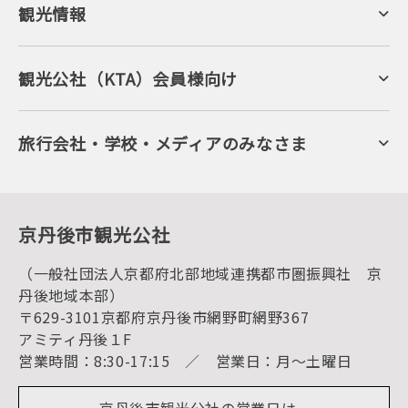
観光情報
京丹後について
ジオパークの絶景
海岸・浜辺
キャンプ・グランピング
観光公社（KTA）会員様向け
自然景観
KTA会員コミュニティ
日帰り温泉
会員向けサービス
旬の食
会員向けトピックス
フルーツ
KTAニュースレター
旅行会社・学校・メディアのみなさま
美術館・資料館
会員加入・会員情報（会員規程）
プレスリリース
寺社・古墳
後援・協力・協賛 の申請
フォトライブラリー
１泊２日のモデルコース
動画ライブラリー
体験・遊ぶ
グルメ・ショッピング
京丹後の食
京丹後市観光公社
観光
海水浴
キャンプ
（一般社団法人京都府北部地域連携都市圏振興社 京
お宿探し
宿泊・日帰り予約（空室検索）
丹後地域本部）
予約照会・予約キャンセル
〒629-3101京都府京丹後市網野町網野367
宿泊施設一覧（お宿比較ページ）
アクセス
アミティ丹後１F
お知らせ
営業時間：8:30-17:15 ／ 営業日：月～土曜日
イベント情報
京丹後市ライブカメラ
デジタル観光パンフレット