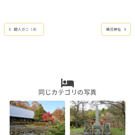
投
間人ガニ（4）
嶋児神社
稿
ナ
ビ
ゲ
ー
シ
ョ
ン
同じカテゴリの写真