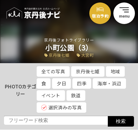
宿泊予約
menu
京丹後フォトライブラリー
小町公園（3）
京丹後七姫
大宮町
全ての写真
京丹後七姫
地域
食
夕日
四季
海岸・浜辺
PHOTOカテゴ
リー
イベント
鉄道
選択済みの写真