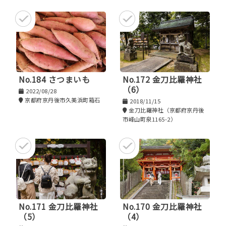
No.184 さつまいも
No.172 金刀比羅神社
（6）
2022/08/28
京都府京丹後市久美浜町箱石
2018/11/15
金刀比羅神社（京都府京丹後
市峰山町泉1165-2）
No.171 金刀比羅神社
No.170 金刀比羅神社
（5）
（4）