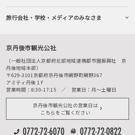
KTA会員コミュニティ
日帰り温泉
会員向けサービス
旬の食
会員向けトピックス
フルーツ
KTAニュースレター
旅行会社・学校・メディアのみなさま
美術館・資料館
会員加入・会員情報（会員規程）
プレスリリース
寺社・古墳
後援・協力・協賛 の申請
フォトライブラリー
１泊２日のモデルコース
動画ライブラリー
体験・遊ぶ
グルメ・ショッピング
京丹後の食
京丹後市観光公社
観光
海水浴
キャンプ
（一般社団法人京都府北部地域連携都市圏振興社 京
お宿探し
宿泊・日帰り予約（空室検索）
丹後地域本部）
予約照会・予約キャンセル
〒629-3101京都府京丹後市網野町網野367
宿泊施設一覧（お宿比較ページ）
アクセス
アミティ丹後１F
お知らせ
営業時間：8:30-17:15 ／ 営業日：月～土曜日
イベント情報
京丹後市ライブカメラ
デジタル観光パンフレット
リアルタイム道路情報
京丹後市観光公社の営業日は
よくある質問
こちらをご覧ください