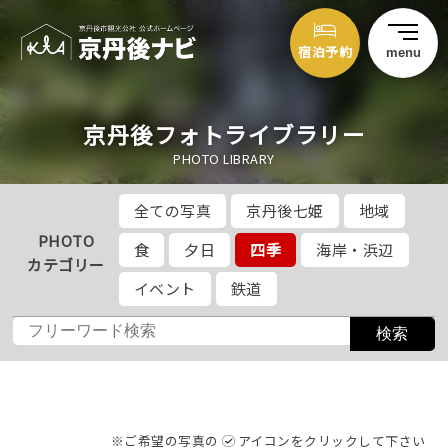
宿泊予約
menu
京丹後フォトライブラリー
PHOTO LIBRARY
全ての写真
京丹後七姫
地域
PHOTO
食
夕日
四季
海岸・浜辺
カテゴリー
イベント
鉄道
※ご希望の写真の
アイコンをクリックして下さい