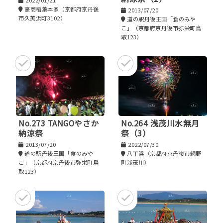
2022/01/21
豪商稲葉本家（京都府京丹後
2013/07/20
市久美浜町3102）
道の駅丹後王国「食のみや
こ」（京都府京丹後市弥栄町鳥
取123）
No.273 TANGOやさか
No.264 浅茂川水無月
納涼祭
祭（3）
2013/07/20
2022/07/30
道の駅丹後王国「食のみや
八丁浜（京都府京丹後市網野
こ」（京都府京丹後市弥栄町鳥
町浅茂川）
取123）