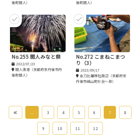
後町間人）
後町間人）
No.255 間人みなと祭
No.272 こまねこまつ
り（3）
2022/07/23
間人漁港（京都府京丹後市丹
2023/09/17
後町間人）
金刀比羅神社周辺（京都府京
丹後市峰山町杉谷～泉）
...
3
4
5
6
7
8
9
10
11
12