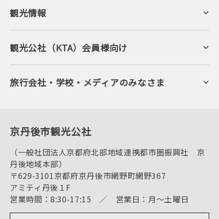
観光情報
京丹後について
ジオパークの絶景
海岸・浜辺
キャンプ・グランピング
観光公社（KTA）会員様向け
自然景観
KTA会員コミュニティ
日帰り温泉
会員向けサービス
旬の食
会員向けトピックス
フルーツ
KTAニュースレター
旅行会社・学校・メディアのみなさま
美術館・資料館
会員加入・会員情報（会員規程）
プレスリリース
寺社・古墳
後援・協力・協賛 の申請
フォトライブラリー
１泊２日のモデルコース
動画ライブラリー
体験・遊ぶ
グルメ・ショッピング
京丹後の食
京丹後市観光公社
観光
海水浴
キャンプ
（一般社団法人京都府北部地域連携都市圏振興社 京
お宿探し
宿泊・日帰り予約（空室検索）
丹後地域本部）
予約照会・予約キャンセル
〒629-3101京都府京丹後市網野町網野367
宿泊施設一覧（お宿比較ページ）
アクセス
アミティ丹後１F
お知らせ
営業時間：8:30-17:15 ／ 営業日：月～土曜日
イベント情報
京丹後市ライブカメラ
デジタル観光パンフレット