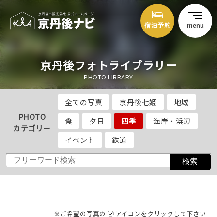
宿泊予約
menu
京丹後フォトライブラリー
PHOTO LIBRARY
全ての写真
京丹後七姫
地域
PHOTO
食
夕日
四季
海岸・浜辺
カテゴリー
イベント
鉄道
※ご希望の写真の
アイコンをクリックして下さい