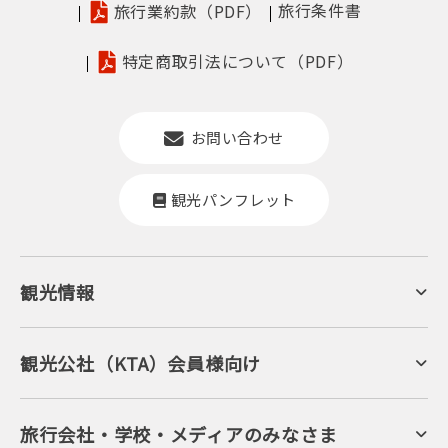
旅行条件書
旅行業約款（PDF）
特定商取引法について（PDF）
お問い合わせ
観光パンフレット
観光情報
京丹後について
ジオパークの絶景
海岸・浜辺
キャンプ・グランピング
観光公社（KTA）会員様向け
自然景観
KTA会員コミュニティ
日帰り温泉
会員向けサービス
旬の食
会員向けトピックス
フルーツ
KTAニュースレター
旅行会社・学校・メディアのみなさま
美術館・資料館
会員加入・会員情報（会員規程）