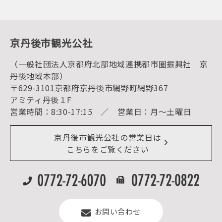
プレスリリース
寺社・古墳
後援・協力・協賛 の申請
フォトライブラリー
１泊２日のモデルコース
動画ライブラリー
体験・遊ぶ
グルメ・ショッピング
京丹後の食
京丹後市観光公社
観光
海水浴
キャンプ
（一般社団法人京都府北部地域連携都市圏振興社 京
お宿探し
宿泊・日帰り予約（空室検索）
丹後地域本部）
予約照会・予約キャンセル
〒629-3101京都府京丹後市網野町網野367
宿泊施設一覧（お宿比較ページ）
アクセス
アミティ丹後１F
お知らせ
営業時間：8:30-17:15 ／ 営業日：月～土曜日
イベント情報
京丹後市ライブカメラ
デジタル観光パンフレット
リアルタイム道路情報
京丹後市観光公社の営業日は
よくある質問
こちらをご覧ください
お問い合わせ