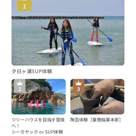
夕日ヶ浦SUP体験
ツリーハウスを目指す冒険
陶芸体験［豪商稲葉本家］
へ！
シーカヤック or SUP体験