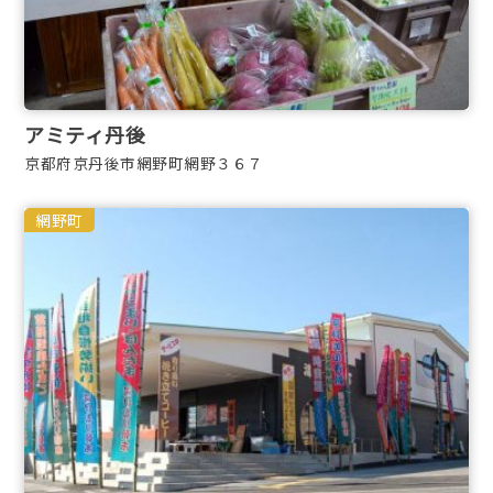
アミティ丹後
京都府京丹後市網野町網野３６７
網野町