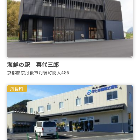
海鮮の駅 喜代三郎
京都府京丹後市丹後町間人486
丹後町