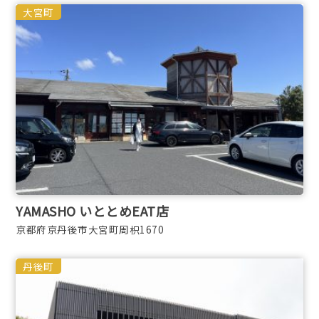
大宮町
YAMASHO いととめEAT店
京都府京丹後市大宮町周枳1670
丹後町