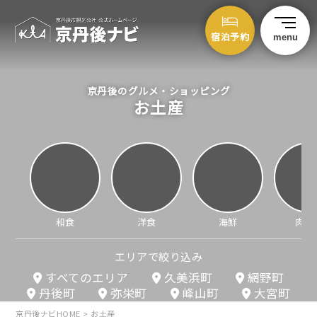
宿泊予約
menu
京丹後のグルメ・ショッピング
お土産
和食
洋食
海鮮
肉料
エリアで絞り込み
すべてのエリア
久美浜町
網野町
丹後町
弥栄町
峰山町
大宮町
京丹後ナビHOME
>
お土産