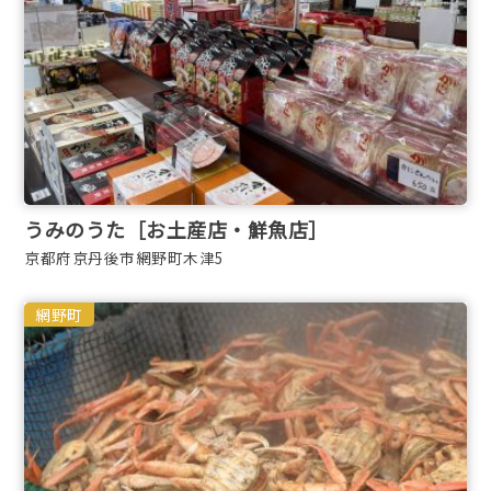
うみのうた［お土産店・鮮魚店］
京都府京丹後市網野町木津5
網野町