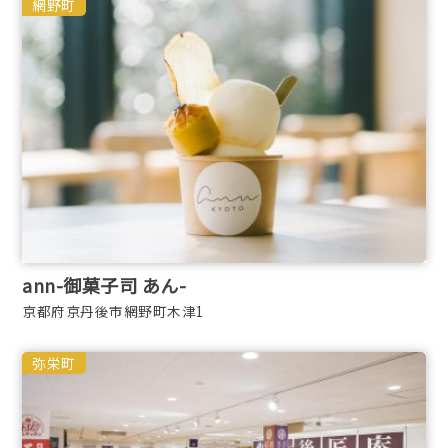
網野町
ann-御菓子司 あん-
京都府京丹後市網野町木津1
弥栄町