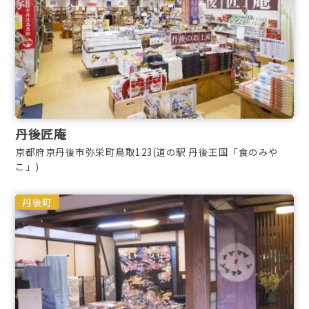
丹後匠庵
京都府京丹後市弥栄町鳥取123(道の駅 丹後王国「食のみや
こ」)
丹後町