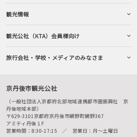
観光情報
京丹後について
ジオパークの絶景
海岸・浜辺
キャンプ・グランピング
観光公社（KTA）会員様向け
自然景観
KTA会員コミュニティ
日帰り温泉
会員向けサービス
旬の食
会員向けトピックス
フルーツ
KTAニュースレター
旅行会社・学校・メディアのみなさま
美術館・資料館
会員加入・会員情報（会員規程）
プレスリリース
寺社・古墳
後援・協力・協賛 の申請
フォトライブラリー
１泊２日のモデルコース
動画ライブラリー
体験・遊ぶ
グルメ・ショッピング
京丹後の食
京丹後市観光公社
観光
海水浴
キャンプ
（一般社団法人京都府北部地域連携都市圏振興社 京
お宿探し
宿泊・日帰り予約（空室検索）
丹後地域本部）
予約照会・予約キャンセル
〒629-3101京都府京丹後市網野町網野367
宿泊施設一覧（お宿比較ページ）
アクセス
アミティ丹後１F
お知らせ
営業時間：8:30-17:15 ／ 営業日：月～土曜日
イベント情報
京丹後市ライブカメラ