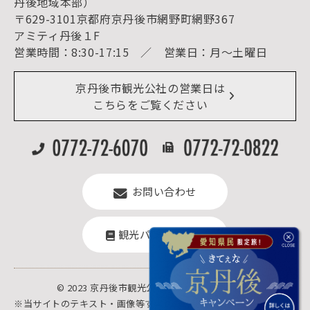
丹後地域本部）
予約照会・予約キャンセル
〒629-3101京都府京丹後市網野町網野367
宿泊施設一覧（お宿比較ページ）
アクセス
アミティ丹後１F
お知らせ
営業時間：8:30-17:15 ／ 営業日：月～土曜日
イベント情報
京丹後市ライブカメラ
デジタル観光パンフレット
リアルタイム道路情報
京丹後市観光公社の営業日は
よくある質問
こちらをご覧ください
お問い合わせ
観光パンフレット
© 2023 京丹後市観光公社.All rights reserved.
※当サイトのテキスト・画像等すべての転載転用、商用販売を固く