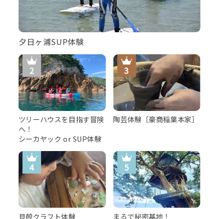
夕日ヶ浦SUP体験
ツリーハウスを目指す冒険
陶芸体験［豪商稲葉本家］
へ！
シーカヤック or SUP体験
貝殻クラフト体験
まるで秘密基地！