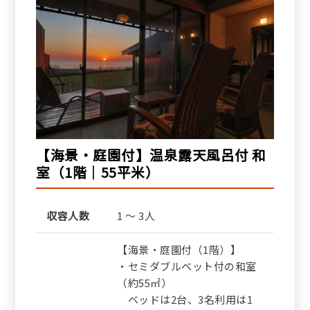
【海景・庭園付】温泉露天風呂付 和
室（1階｜55平米）
収容人数
1 ～ 3人
【海景・庭園付（1階）】
・セミダブルベット付の和室
（約55㎡）
ベッドは2台、3名利用は1