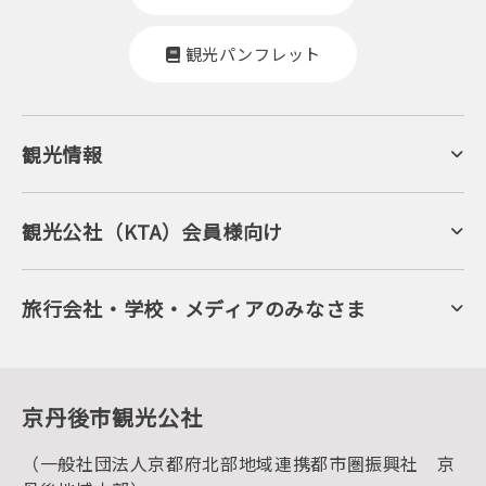
観光パンフレット
観光情報
京丹後について
ジオパークの絶景
海岸・浜辺
キャンプ・グランピング
観光公社（KTA）会員様向け
自然景観
KTA会員コミュニティ
日帰り温泉
会員向けサービス
旬の食
会員向けトピックス
フルーツ
KTAニュースレター
旅行会社・学校・メディアのみなさま
美術館・資料館
会員加入・会員情報（会員規程）
プレスリリース
寺社・古墳
後援・協力・協賛 の申請
フォトライブラリー
１泊２日のモデルコース
動画ライブラリー
体験・遊ぶ
グルメ・ショッピング
京丹後の食
京丹後市観光公社
観光
海水浴
キャンプ
（一般社団法人京都府北部地域連携都市圏振興社 京
お宿探し
宿泊・日帰り予約（空室検索）