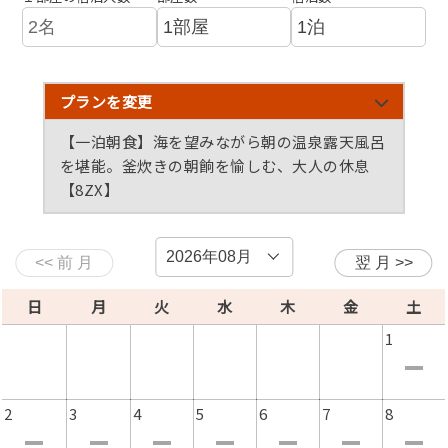
プランを変更
【定番】絶景の夕日と温泉露天風呂。黒毛和牛と魚
【特選】月替わり会席に更に一品、季のひと品を加
【一泊朝食】海を望みながら朝の温泉露天風呂
介の月替わり会席全十一品【E0】
えた特選会席【E0i】
を堪能。釜炊きの朝餉を愉しむ、大人の休息
【8ZX】
【期間限定】定番の月替わり会席を特別価格にて-
【選ばれ続ける冬の定番】蟹と黒毛和牛を愉しむ滋
【冬の滋味】山陰松葉蟹と蟹尽くし会席 ―沈黙の
オリジナル地酒のお土産付-【101E0】
味会席【E6】
なかで、蟹の贅に酔いしれるひととき【E9】
日
月
火
水
木
金
土
1
2
3
4
5
6
7
8