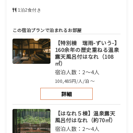
1泊2食付き
この宿泊プランで泊まれるお部屋
【特別棟 瑞雨-ずいう-】
160余年の歴史重ねる温泉
露天風呂付はなれ（108
㎡）
宿泊人数：2～4人
100,485円/人/泊 ～
詳細
【はなれ５棟】温泉露天
風呂付はなれ（約70㎡）
宿泊人数：2～4人