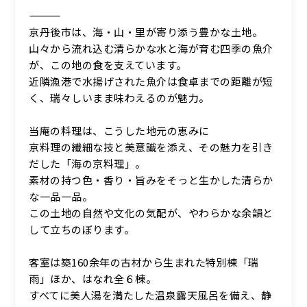
―――――――――――――――
京丹後市は、海・山・里が寄り添う豊かな土地。
山々から流れ込む清らかな水と海が育む四季の魚介
が、この地の食を支えています。
近隣漁港で水揚げされた魚介は食卓までの距離が短
く、瑞々しいまま味わえるのが魅力。
当庵の料理は、こうした地元の恵みに
京料理の繊細な技と美意識を添え、その魅力を引き
だした「海の京料理」。
素材の持つ色・香り・旨みをそっと生かした清らか
な一品一品。
この土地の自然や文化の気配が、やわらかな余韻と
して立ちのぼります。
客室は築160余年の古材から生まれた特別棟「瑞
雨」ほか、はなれ全６棟。
すべてに美人湯を満たした温泉露天風呂を備え、静