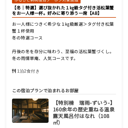
【冬｜特選】選び抜かれた１㎏級タグ付き活松葉蟹
をお一人様一杯。好みに寄り添う一席【AB】
お一人様につき＜希少な１㎏級厳選＞タグ付き松葉
蟹１杯使用
冬の特選コース
丹後の冬を存分に味わう、至福の活松葉蟹づくし。
冬の雨情草庵、人気コースです。
1泊2食付き
この宿泊プランで泊まれるお部屋
【特別棟 瑞雨-ずいう-】
160余年の歴史重ねる温泉
露天風呂付はなれ（108
㎡）