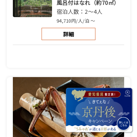
風呂付はなれ（約70㎡）
宿泊人数：2～4人
94,710円/人/泊 ～
詳細