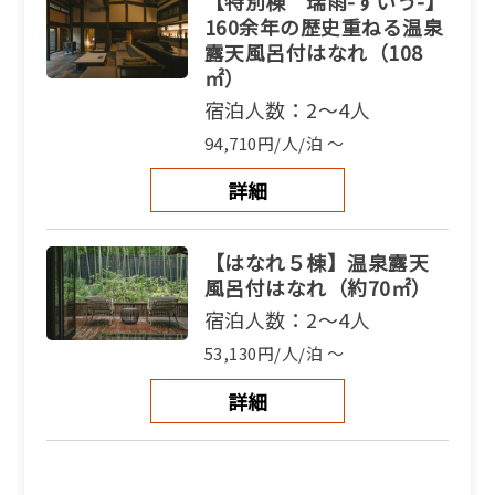
【特別棟 瑞雨-ずいう-】
160余年の歴史重ねる温泉
露天風呂付はなれ（108
㎡）
宿泊人数：2～4人
94,710円/人/泊 ～
詳細
【はなれ５棟】温泉露天
風呂付はなれ（約70㎡）
宿泊人数：2～4人
53,130円/人/泊 ～
詳細