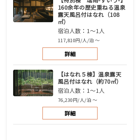
【特別棟 瑞雨-ずいう-】
160余年の歴史重ねる温泉
露天風呂付はなれ（108
㎡）
宿泊人数：1～1人
117,810円/人/泊 ～
詳細
【はなれ５棟】温泉露天
風呂付はなれ（約70㎡）
宿泊人数：1～1人
76,230円/人/泊 ～
詳細