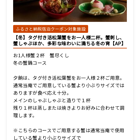
ふるさと納税宿泊クーポン対象施設
【冬】タグ付き活松葉蟹をお一人様二杯。蟹刺し、
蟹しゃぶほか、多彩な味わいに満ちる冬の宵【AP】
お1人様蟹２杯 蟹尽くし
冬の蟹鍋コース
夕餉は、タグ付き活松葉蟹をお一人様２杯ご用意。
通常当庵でご用意している蟹より小ぶりサイズでは
ありますが食べ応え十分。
メインのしゃぶしゃぶと造りで１杯
残り１杯は蒸しまたは焼きよりお好みに合わせて調
理します。
※こちらのコースでご用意する蟹は通常当庵で使用
している蟹より小ぶりサイズで