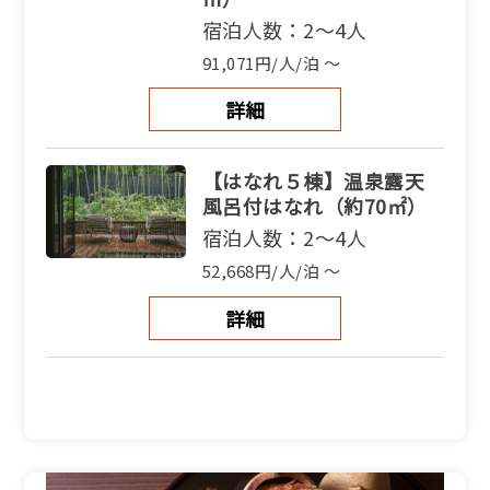
宿泊人数：2～4人
91,071円/人/泊 ～
詳細
【はなれ５棟】温泉露天
風呂付はなれ（約70㎡）
宿泊人数：2～4人
52,668円/人/泊 ～
詳細