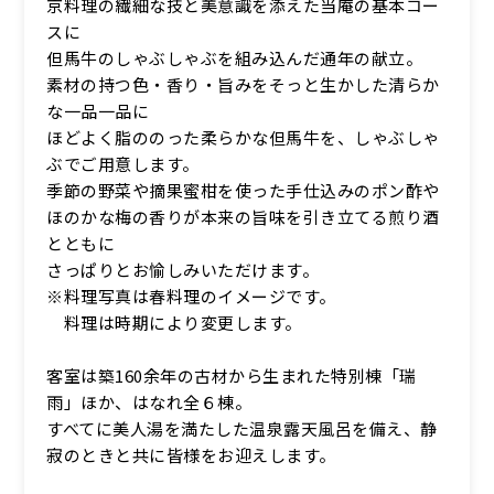
京料理の繊細な技と美意識を添えた当庵の基本コー
スに
但馬牛のしゃぶしゃぶを組み込んだ通年の献立。
素材の持つ色・香り・旨みをそっと生かした清らか
な一品一品に
ほどよく脂ののった柔らかな但馬牛を、しゃぶしゃ
ぶでご用意します。
季節の野菜や摘果蜜柑を使った手仕込みのポン酢や
ほのかな梅の香りが本来の旨味を引き立てる煎り酒
とともに
さっぱりとお愉しみいただけます。
※料理写真は春料理のイメージです。
料理は時期により変更します。
客室は築160余年の古材から生まれた特別棟「瑞
雨」ほか、はなれ全６棟。
すべてに美人湯を満たした温泉露天風呂を備え、静
寂のときと共に皆様をお迎えします。