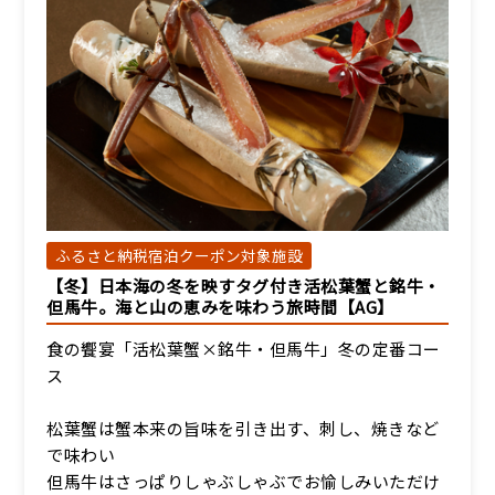
ふるさと納税宿泊クーポン対象施設
【冬】日本海の冬を映すタグ付き活松葉蟹と銘牛・
但馬牛。海と山の恵みを味わう旅時間【AG】
食の饗宴「活松葉蟹×銘牛・但馬牛」冬の定番コー
ス
松葉蟹は蟹本来の旨味を引き出す、刺し、焼きなど
で味わい
但馬牛はさっぱりしゃぶしゃぶでお愉しみいただけ