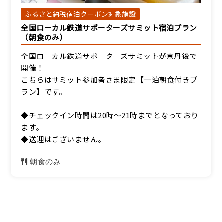
ふるさと納税宿泊クーポン対象施設
全国ローカル鉄道サポーターズサミット宿泊プラン
【別館和室】眺望無し和
（朝食のみ）
室7.5畳（トイレ付）
宿泊人数：1～4人
全国ローカル鉄道サポーターズサミットが京丹後で
開催！
10,800円/人/泊 ～
こちらはサミット参加者さま限定【一泊朝食付きプ
ラン】です。
詳細
◆チェックイン時間は20時～21時までとなっており
ます。
◆送迎はございません。
朝食のみ