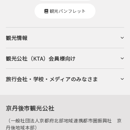
観光パンフレット
観光情報
京丹後について
ジオパークの絶景
海岸・浜辺
キャンプ・グランピング
観光公社（KTA）会員様向け
自然景観
KTA会員コミュニティ
日帰り温泉
会員向けサービス
旬の食
会員向けトピックス
フルーツ
KTAニュースレター
旅行会社・学校・メディアのみなさま
美術館・資料館
会員加入・会員情報（会員規程）
プレスリリース
寺社・古墳
後援・協力・協賛 の申請
フォトライブラリー
１泊２日のモデルコース
動画ライブラリー
体験・遊ぶ
グルメ・ショッピング
京丹後の食
京丹後市観光公社
観光
海水浴
キャンプ
（一般社団法人京都府北部地域連携都市圏振興社 京
お宿探し
宿泊・日帰り予約（空室検索）
丹後地域本部）