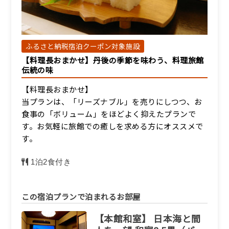
19,800円/人/泊 ～
詳細
ふるさと納税宿泊クーポン対象施設
【料理長おまかせ】丹後の季節を味わう、料理旅館
【別館和室】眺望無し和
伝統の味
室7.5畳（トイレ付）
宿泊人数：1～4人
【料理長おまかせ】
当プランは、「リーズナブル」を売りにしつつ、お
19,800円/人/泊 ～
食事の「ボリューム」をほどよく抑えたプランで
す。お気軽に旅館での癒しを求める方にオススメで
詳細
す。
1泊2食付き
この宿泊プランで泊まれるお部屋
【本館和室】 日本海と間