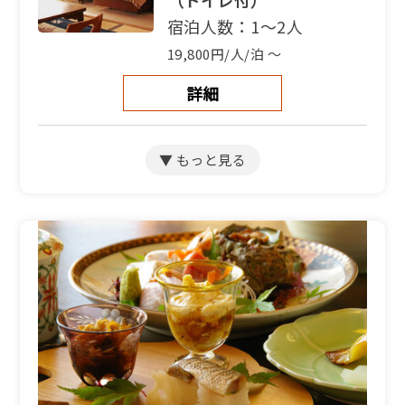
（トイレ付）
宿泊人数：1～2人
19,800円/人/泊 ～
詳細
【別館和洋室】和室9畳＋
洋室4.5畳（バス・トイレ
付）
宿泊人数：2～5人
19,800円/人/泊 ～
詳細
【別館和室】海側和室7.5
畳（トイレ付）
宿泊人数：1～4人