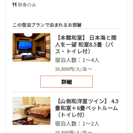
朝食のみ
この宿泊プランで泊まれるお部屋
【本館和室】 日本海と間
人を一望 和室8.5畳（バ
ス・トイレ付）
宿泊人数：1～4人
10,800円/人/泊 ～
詳細
【山側和洋室ツイン】 4.5
畳和室＋6畳ベットルーム
（トイレ付）
宿泊人数：1～2人
10,800円/人/泊 ～