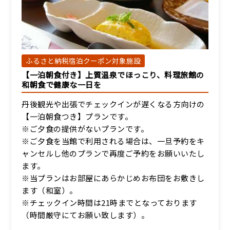
宿泊人数：1～4人
28,000円/人/泊 ～
詳細
ふるさと納税宿泊クーポン対象施設
【一泊朝食付き】上質温泉でほっこり、料理旅館の
【別館和室】眺望無し和
和朝食で健康な一日を
室7.5畳（トイレ付）
宿泊人数：1～4人
丹後観光や出張でチェックインが遅くなる方向けの
【一泊朝食つき】プランです。
28,000円/人/泊 ～
※ご夕食の提供がないプランです。
※ご夕食を当館で利用される場合は、一旦予約をキ
詳細
ャンセルし他のプランで再度ご予約をお願いいたし
ます。
※当プランはお部屋にあらかじめお布団をお敷きし
ます（和室）。
※チェックイン時間は21時までとなっております
（時間厳守にてお願い致します）。