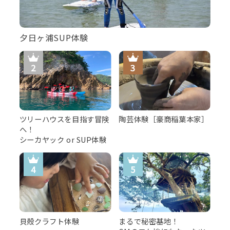
夕日ヶ浦SUP体験
ツリーハウスを目指す冒険
陶芸体験［豪商稲葉本家］
へ！
シーカヤック or SUP体験
貝殻クラフト体験
まるで秘密基地！