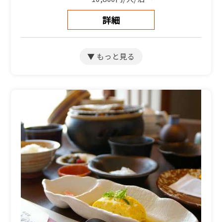
詳細
【別館和洋室】和室9畳＋
洋室4.5畳（バス・トイレ
付）
宿泊人数：1～5人
10,800円/人/泊 ～
詳細
【別館和室】海側和室7.5
畳（トイレ付）
宿泊人数：1～4人
10,800円/人/泊 ～
詳細