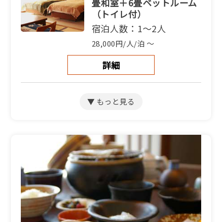
畳和室＋6畳ベットルーム
（トイレ付）
宿泊人数：1～2人
28,000円/人/泊 ～
詳細
【別館和洋室】和室9畳＋
洋室4.5畳（バス・トイレ
付）
宿泊人数：2～5人
28,000円/人/泊 ～
詳細
【別館和室】海側和室7.5
畳（トイレ付）