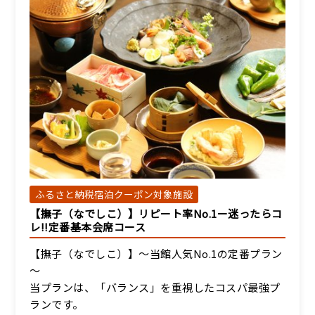
ふるさと納税宿泊クーポン対象施設
【撫子（なでしこ）】リピート率No.1ー迷ったらコ
レ!!定番基本会席コース
【撫子（なでしこ）】～当館人気No.1の定番プラン
～
当プランは、「バランス」を重視したコスパ最強プ
ランです。