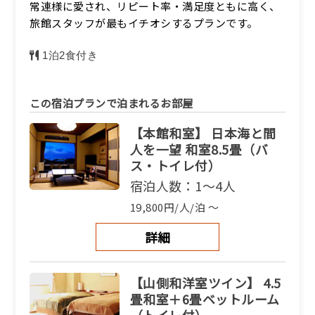
常連様に愛され、リピート率・満足度ともに高く、
旅館スタッフが最もイチオシするプランです。
1泊2食付き
この宿泊プランで泊まれるお部屋
【本館和室】 日本海と間
人を一望 和室8.5畳（バ
ス・トイレ付）
宿泊人数：1～4人
19,800円/人/泊 ～
詳細
【山側和洋室ツイン】 4.5
畳和室＋6畳ベットルーム