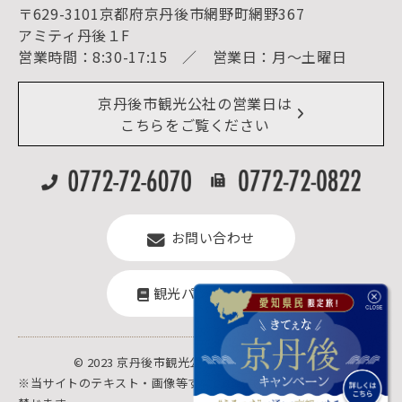
予約照会・予約キャンセル
〒629-3101京都府京丹後市網野町網野367
宿泊施設一覧（お宿比較ページ）
アクセス
アミティ丹後１F
お知らせ
営業時間：8:30-17:15 ／ 営業日：月～土曜日
イベント情報
京丹後市ライブカメラ
デジタル観光パンフレット
リアルタイム道路情報
京丹後市観光公社の営業日は
よくある質問
こちらをご覧ください
お問い合わせ
観光パンフレット
© 2023 京丹後市観光公社.All rights reserved.
※当サイトのテキスト・画像等すべての転載転用、商用販売を固く