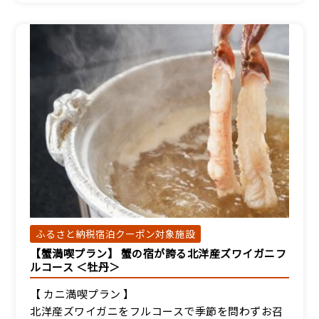
付）
宿泊人数：2～5人
17,800円/人/泊 ～
詳細
【別館和室】海側和室7.5
畳（トイレ付）
宿泊人数：1～4人
17,800円/人/泊 ～
詳細
ふるさと納税宿泊クーポン対象施設
【蟹満喫プラン】 蟹の宿が誇る北洋産ズワイガニフ
【別館和室】眺望無し和
ルコース ＜牡丹＞
室7.5畳（トイレ付）
宿泊人数：1～4人
【 カニ満喫プラン 】
北洋産ズワイガニをフルコースで季節を問わずお召
17,800円/人/泊 ～