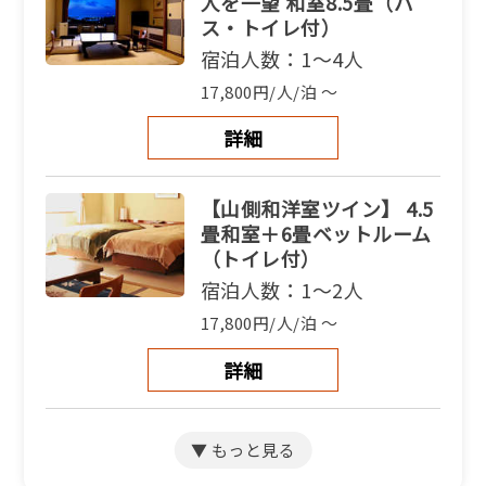
人を一望 和室8.5畳（バ
ス・トイレ付）
宿泊人数：1～4人
17,800円/人/泊 ～
詳細
【山側和洋室ツイン】 4.5
畳和室＋6畳ベットルーム
（トイレ付）
宿泊人数：1～2人
17,800円/人/泊 ～
詳細
【別館和洋室】和室9畳＋
洋室4.5畳（バス・トイレ