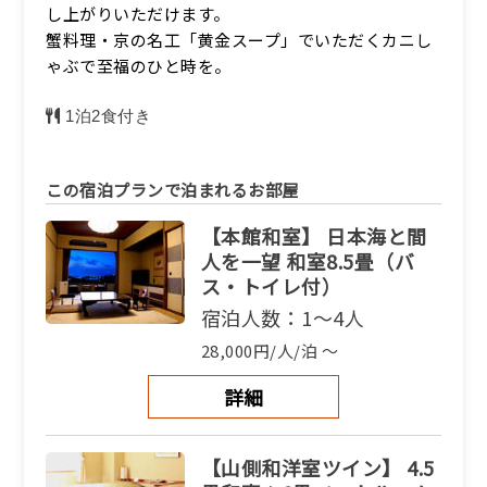
し上がりいただけます。
蟹料理・京の名工「黄金スープ」でいただくカニし
詳細
ゃぶで至福のひと時を。
1泊2食付き
この宿泊プランで泊まれるお部屋
【本館和室】 日本海と間
人を一望 和室8.5畳（バ
ス・トイレ付）
宿泊人数：1～4人
28,000円/人/泊 ～
詳細
【山側和洋室ツイン】 4.5