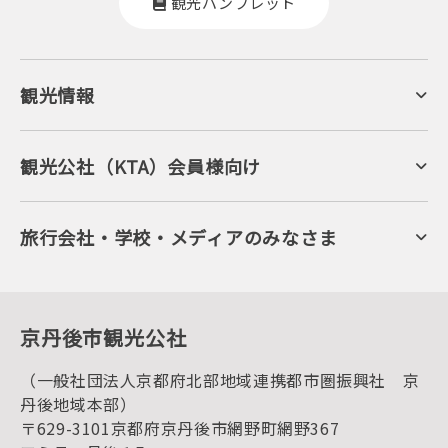
観光パンフレット
観光情報
京丹後について
ジオパークの絶景
海岸・浜辺
キャンプ・グランピング
観光公社（KTA）会員様向け
自然景観
KTA会員コミュニティ
日帰り温泉
会員向けサービス
旬の食
会員向けトピックス
フルーツ
KTAニュースレター
旅行会社・学校・メディアのみなさま
美術館・資料館
会員加入・会員情報（会員規程）
プレスリリース
寺社・古墳
後援・協力・協賛 の申請
フォトライブラリー
１泊２日のモデルコース
動画ライブラリー
体験・遊ぶ
グルメ・ショッピング
京丹後の食
京丹後市観光公社
観光
海水浴
キャンプ
（一般社団法人京都府北部地域連携都市圏振興社 京
お宿探し
宿泊・日帰り予約（空室検索）
丹後地域本部）
予約照会・予約キャンセル
〒629-3101京都府京丹後市網野町網野367
宿泊施設一覧（お宿比較ページ）
アクセス