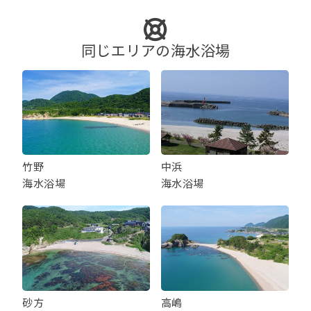
シ
ョ
ン
同じエリアの海水浴場
竹野
中浜
海水浴場
海水浴場
砂方
高嶋