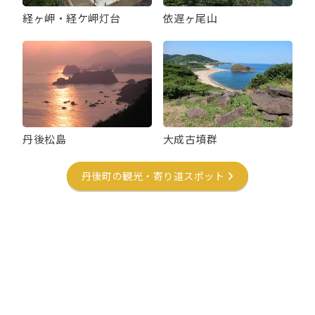
経ヶ岬・経ケ岬灯台
依遅ヶ尾山
丹後松島
大成古墳群
丹後町の観光・寄り道スポット