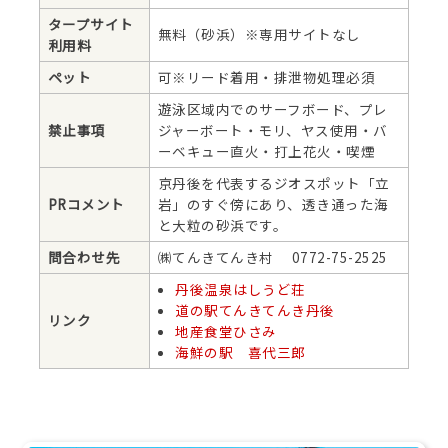
タープサイト
無料（砂浜）※専用サイトなし
利用料
ペット
可※リード着用・排泄物処理必須
遊泳区域内でのサーフボード、プレ
禁止事項
ジャーボート・モリ、ヤス使用・バ
ーベキュー直火・打上花火・喫煙
京丹後を代表するジオスポット「立
PRコメント
岩」のすぐ傍にあり、透き通った海
と大粒の砂浜です。
問合わせ先
㈱てんきてんき村 0772-75-2525
丹後温泉はしうど荘
道の駅てんきてんき丹後
リンク
地産食堂ひさみ
海鮮の駅 喜代三郎