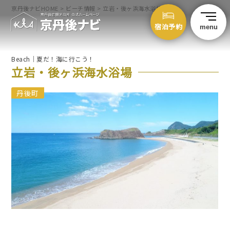
京丹後ナビHOME
>
ビーチ情報
>
立岩・後ヶ浜海水浴場
宿泊予約
menu
Beach｜夏だ！海に行こう！
立岩・後ヶ浜
海水浴場
丹後町