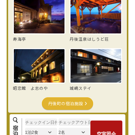
寿海亭
丹後温泉はしうど荘
昭恋館 よ志のや
城嶋ステイ
丹後町の
宿泊施設