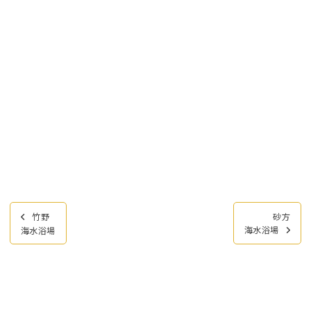
投
竹野
砂方
稿
海水浴場
海水浴場
ナ
ビ
ゲ
ー