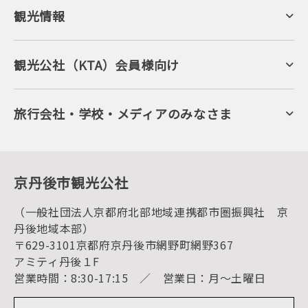
観光情報
京丹後について
ジオパークの絶景
海岸・浜辺
キャンプ・グランピング
観光公社（KTA）会員様向け
自然景観
KTA会員コミュニティ
日帰り温泉
会員向けサービス
旬の食
会員向けトピックス
フルーツ
KTAニュースレター
旅行会社・学校・メディアのみなさま
美術館・資料館
会員加入・会員情報（会員規程）
プレスリリース
寺社・古墳
後援・協力・協賛 の申請
フォトライブラリー
１泊２日のモデルコース
動画ライブラリー
体験・遊ぶ
グルメ・ショッピング
京丹後の食
京丹後市観光公社
観光
海水浴
キャンプ
（一般社団法人京都府北部地域連携都市圏振興社 京
お宿探し
宿泊・日帰り予約（空室検索）
丹後地域本部）
予約照会・予約キャンセル
〒629-3101京都府京丹後市網野町網野367
宿泊施設一覧（お宿比較ページ）
アクセス
アミティ丹後１F
お知らせ
営業時間：8:30-17:15 ／ 営業日：月～土曜日
イベント情報
京丹後市ライブカメラ
デジタル観光パンフレット