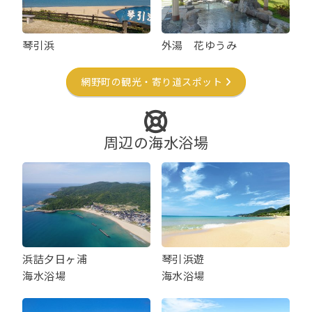
琴引浜
外湯 花ゆうみ
網野町の観光・寄り道スポット
周辺の海水浴場
浜詰夕日ヶ浦
琴引浜遊
海水浴場
海水浴場