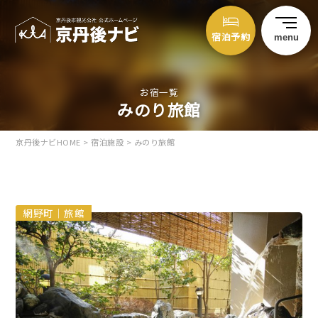
宿泊予約
menu
お宿一覧
みのり旅館
京丹後ナビHOME
>
宿泊施設
>
みのり旅館
網野町｜旅館