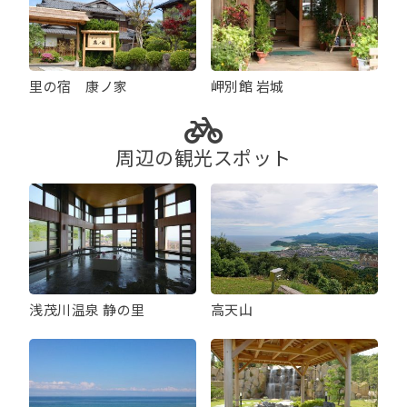
里の宿 康ノ家
岬別館 岩城
周辺の観光スポット
浅茂川温泉 静の里
高天山