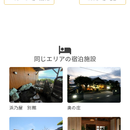
稿
ナ
ビ
ゲ
ー
シ
ョ
ン
同じエリアの宿泊施設
浜乃屋 別館
奥の庄