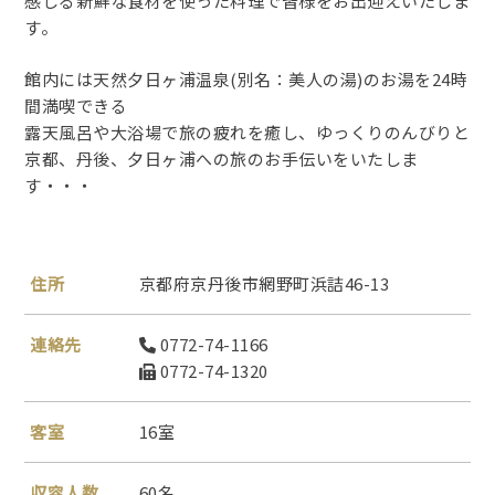
感じる新鮮な食材を使った料理で皆様をお出迎えいたしま
す。
館内には天然夕日ヶ浦温泉(別名：美人の湯)のお湯を24時
間満喫できる
露天風呂や大浴場で旅の疲れを癒し、ゆっくりのんびりと
京都、丹後、夕日ヶ浦への旅のお手伝いをいたしま
す・・・
住所
京都府京丹後市網野町浜詰46-13
連絡先
0772-74-1166
0772-74-1320
客室
16室
収容人数
60名