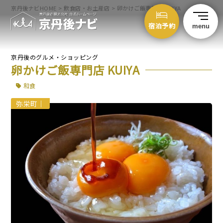
京丹後ナビHOME
>
飲食店・お土産店
>
卵かけご飯専門店 KUIYA
宿泊予約
menu
京丹後のグルメ・ショッピング
卵かけご飯専門店 KUIYA
和食
弥栄町
｜