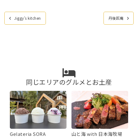
投
Jiggy’s kitchen
丹後匠庵
稿
ナ
ビ
ゲ
ー
シ
ョ
ン
同じエリアのグルメとお土産
Gelateria SORA
山と海 with 日本海牧場