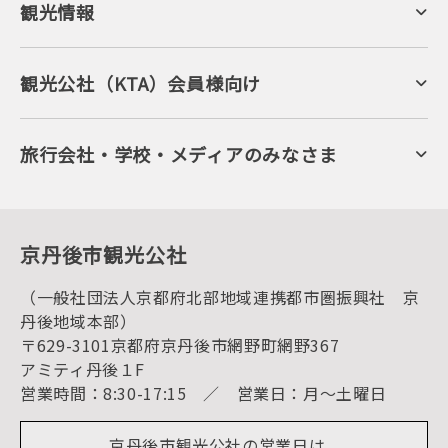
観光情報
京丹後について
ジオパークの絶景
海岸・浜辺
キャンプ・グランピング
観光公社（KTA）会員様向け
自然景観
KTA会員コミュニティ
日帰り温泉
会員向けサービス
旬の食
会員向けトピックス
フルーツ
KTAニュースレター
旅行会社・学校・メディアのみなさま
美術館・資料館
会員加入・会員情報（会員規程）
プレスリリース
寺社・古墳
後援・協力・協賛 の申請
フォトライブラリー
１泊２日のモデルコース
動画ライブラリー
体験・遊ぶ
グルメ・ショッピング
京丹後の食
京丹後市観光公社
観光
海水浴
キャンプ
（一般社団法人京都府北部地域連携都市圏振興社 京
お宿探し
宿泊・日帰り予約（空室検索）
丹後地域本部）
予約照会・予約キャンセル
〒629-3101京都府京丹後市網野町網野367
宿泊施設一覧（お宿比較ページ）
アクセス
アミティ丹後１F
お知らせ
営業時間：8:30-17:15 ／ 営業日：月～土曜日
イベント情報
京丹後市ライブカメラ
デジタル観光パンフレット
リアルタイム道路情報
京丹後市観光公社の営業日は