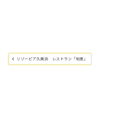
投
リゾーピア久美浜 レストラン「旬恵」
稿
ナ
ビ
ゲ
ー
シ
ョ
ン