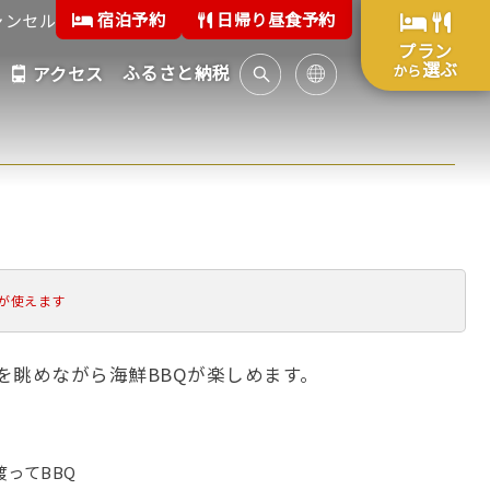
宿泊予約
日帰り昼食予約
ャンセル
プラン
選ぶ
ふるさと納税
から
アクセス
が使えます
を眺めながら海鮮BBQが楽しめます。
渡ってBBQ