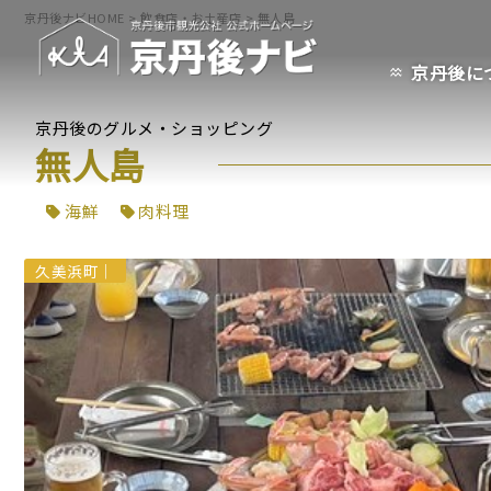
京丹後ナビHOME
>
飲食店・お土産店
>
無人島
京丹後に
京丹後のグルメ・ショッピング
無人島
海鮮
肉料理
久美浜町
｜