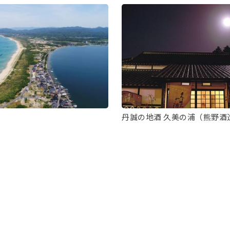
丹誠の地酒 久美の浦（熊野酒