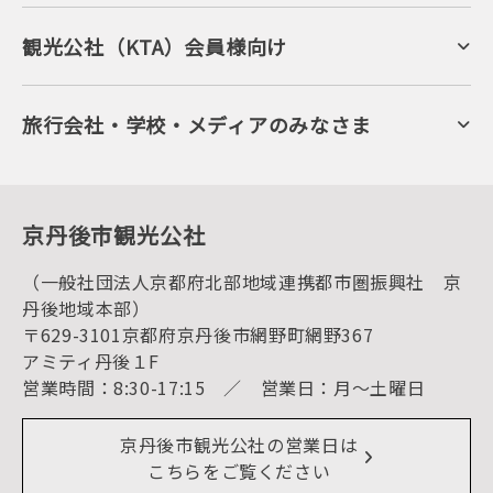
ジオパークの絶景
海岸・浜辺
キャンプ・グランピング
観光公社（KTA）会員様向け
自然景観
KTA会員コミュニティ
日帰り温泉
会員向けサービス
旬の食
会員向けトピックス
フルーツ
KTAニュースレター
旅行会社・学校・メディアのみなさま
美術館・資料館
会員加入・会員情報（会員規程）
プレスリリース
寺社・古墳
後援・協力・協賛 の申請
フォトライブラリー
１泊２日のモデルコース
動画ライブラリー
体験・遊ぶ
グルメ・ショッピング
京丹後の食
京丹後市観光公社
観光
海水浴
キャンプ
（一般社団法人京都府北部地域連携都市圏振興社 京
お宿探し
宿泊・日帰り予約（空室検索）
丹後地域本部）
予約照会・予約キャンセル
〒629-3101京都府京丹後市網野町網野367
宿泊施設一覧（お宿比較ページ）
アクセス
アミティ丹後１F
お知らせ
営業時間：8:30-17:15 ／ 営業日：月～土曜日
イベント情報
京丹後市ライブカメラ
デジタル観光パンフレット
リアルタイム道路情報
京丹後市観光公社の営業日は
よくある質問
こちらをご覧ください