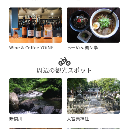
Wine & Coffee YOiNE
らーめん楓々亭
周辺の観光スポット
野間川
大宮賣神社