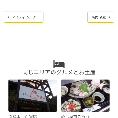
投
アミティ シルク
焼肉 武蔵
稿
ナ
ビ
ゲ
ー
シ
ョ
ン
同じエリアのグルメとお土産
つねよし百貨店
めし屋市ごろう