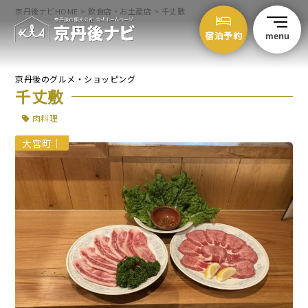
京丹後ナビHOME
>
飲食店・お土産店
>
千丈敷
宿泊予約
menu
京丹後のグルメ・ショッピング
千丈敷
肉料理
大宮町
｜