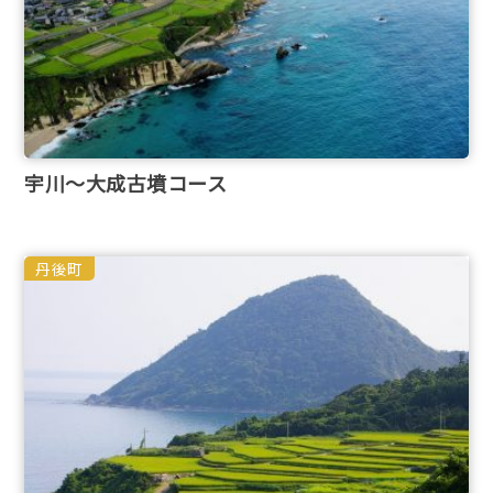
宇川～大成古墳コース
丹後町