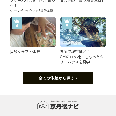
ツリーハウスを目指す冒険
陶芸体験［豪商稲葉本家］
へ！
シーカヤック or SUP体験
貝殻クラフト体験
まるで秘密基地！
CMのロケ地にもなったツ
リーハウスを見学
全ての体験から探す