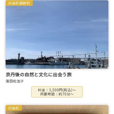
丹後町
網野町
京丹後の自然と文化に出会う旅
蒲田和加子
料金：3,500円(税込)～
所要時間：約70分～
丹後町