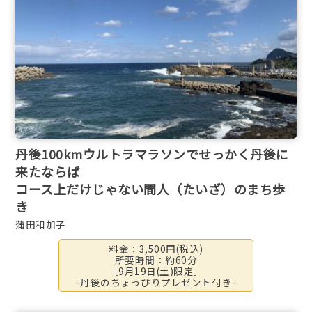
丹後100kmウルトラマラソンでせっかく丹後に
来たならば
コース上だけじゃない間人（たいざ）のまち歩
き
蒲田和加子
料金：3,500円(税込)
所要時間：約60分
［9月19日(土)限定］
-丹後のちょっぴりプレゼント付き-