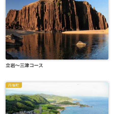
立岩～三津コース
丹後町