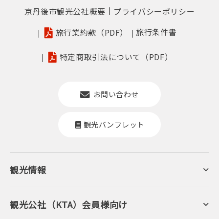
京丹後市観光公社概要
プライバシーポリシー
旅行条件書
旅行業約款（PDF）
特定商取引法について（PDF）
お問い合わせ
観光パンフレット
観光情報
京丹後について
ジオパークの絶景
海岸・浜辺
キャンプ・グランピング
観光公社（KTA）会員様向け
自然景観
KTA会員コミュニティ
日帰り温泉