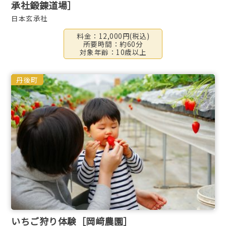
承社鍛錬道場］
日本玄承社
料金：12,000円(税込)
所要時間：約60分
対象年齢：10歳以上
丹後町
いちご狩り体験［岡﨑農園］