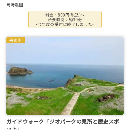
岡﨑農園
料金：800円(税込)～
所要時間：約30分
-今年度の受付は終了しました-
丹後町
ガイドウォーク「ジオパークの見所と歴史スポ
ット」