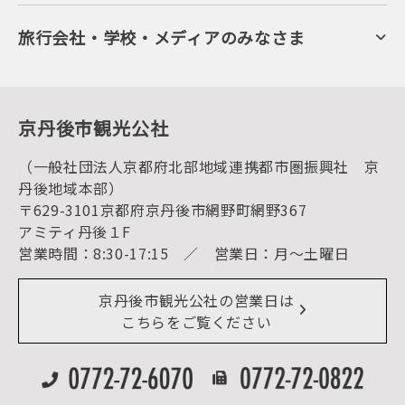
会員向けサービス
旬の食
会員向けトピックス
フルーツ
KTAニュースレター
旅行会社・学校・メディアのみなさま
美術館・資料館
会員加入・会員情報（会員規程）
プレスリリース
寺社・古墳
後援・協力・協賛 の申請
フォトライブラリー
１泊２日のモデルコース
動画ライブラリー
体験・遊ぶ
グルメ・ショッピング
京丹後の食
京丹後市観光公社
観光
海水浴
キャンプ
（一般社団法人京都府北部地域連携都市圏振興社 京
お宿探し
宿泊・日帰り予約（空室検索）
丹後地域本部）
予約照会・予約キャンセル
〒629-3101京都府京丹後市網野町網野367
宿泊施設一覧（お宿比較ページ）
アクセス
アミティ丹後１F
お知らせ
営業時間：8:30-17:15 ／ 営業日：月～土曜日
イベント情報
京丹後市ライブカメラ
デジタル観光パンフレット
リアルタイム道路情報
京丹後市観光公社の営業日は
よくある質問
こちらをご覧ください