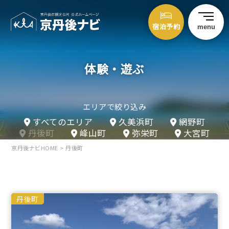
宿泊予約
menu
体験・遊ぶ
エリアで絞り込み
すべてのエリア
久美浜町
網野町
丹後町
峰山町
弥栄町
大宮町
京丹後ナビHOME
>
丹後町
丹後町