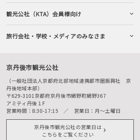
ジオパークの絶景
海岸・浜辺
キャンプ・グランピング
観光公社（KTA）会員様向け
自然景観
KTA会員コミュニティ
日帰り温泉
会員向けサービス
旬の食
会員向けトピックス
フルーツ
KTAニュースレター
旅行会社・学校・メディアのみなさま
美術館・資料館
会員加入・会員情報（会員規程）
プレスリリース
寺社・古墳
後援・協力・協賛 の申請
フォトライブラリー
１泊２日のモデルコース
動画ライブラリー
体験・遊ぶ
グルメ・ショッピング
京丹後の食
京丹後市観光公社
観光
海水浴
キャンプ
（一般社団法人京都府北部地域連携都市圏振興社 京
お宿探し
宿泊・日帰り予約（空室検索）
丹後地域本部）
予約照会・予約キャンセル
〒629-3101京都府京丹後市網野町網野367
宿泊施設一覧（お宿比較ページ）
アクセス
アミティ丹後１F
お知らせ
営業時間：8:30-17:15 ／ 営業日：月～土曜日
イベント情報
京丹後市ライブカメラ
デジタル観光パンフレット
リアルタイム道路情報
京丹後市観光公社の営業日は
よくある質問
こちらをご覧ください