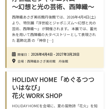
～幻想と光の芸術、西陣織～
西陣織あさぎ美術館丹後館では、2026年4月4日(土)
より、 特別展『浮世絵とジャポニズム～幻想と光の
芸術、西陣織～』 が開催されます。 本展では、蓄光
糸を用いて西陣織の大タペストリーとして表現され
た 葛飾北斎 の「神奈 […]
2026年4月4日 - 2027年3月28日
開催日：
会場：西陣織あさぎ美術館 丹後館
HOLIDAY HOME「めぐるつつ
いはなび」
花火 WORK SHOP
HOLIDAY HOMEを会場に、夏の風物詩「花火」を知