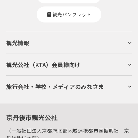
観光パンフレット
観光情報
京丹後について
ジオパークの絶景
海岸・浜辺
キャンプ・グランピング
観光公社（KTA）会員様向け
自然景観
KTA会員コミュニティ
日帰り温泉
会員向けサービス
旬の食
会員向けトピックス
フルーツ
KTAニュースレター
旅行会社・学校・メディアのみなさま
美術館・資料館
会員加入・会員情報（会員規程）
プレスリリース
寺社・古墳
後援・協力・協賛 の申請
フォトライブラリー
１泊２日のモデルコース
動画ライブラリー
体験・遊ぶ
グルメ・ショッピング
京丹後の食
京丹後市観光公社
観光
海水浴
キャンプ
（一般社団法人京都府北部地域連携都市圏振興社 京
お宿探し
宿泊・日帰り予約（空室検索）
丹後地域本部）