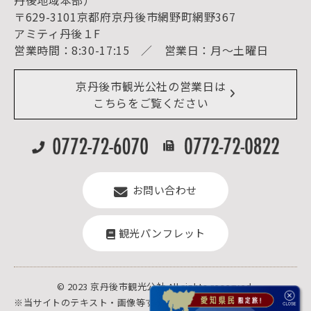
予約照会・予約キャンセル
〒629-3101京都府京丹後市網野町網野367
宿泊施設一覧（お宿比較ページ）
アクセス
アミティ丹後１F
お知らせ
営業時間：8:30-17:15 ／ 営業日：月～土曜日
イベント情報
京丹後市ライブカメラ
デジタル観光パンフレット
リアルタイム道路情報
京丹後市観光公社の営業日は
よくある質問
こちらをご覧ください
お問い合わせ
観光パンフレット
© 2023 京丹後市観光公社.All rights reserved.
※当サイトのテキスト・画像等すべての転載転用、商用販売を固く