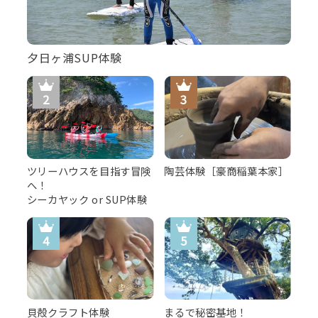
夕日ヶ浦SUP体験
ツリーハウスを目指す冒険
陶芸体験［豪商稲葉本家］
へ！
シーカヤック or SUP体験
貝殻クラフト体験
まるで秘密基地！