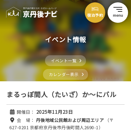
宿泊予約
menu
イベント情報
イベント一覧
カレンダー表示
まるっぽ間人（たいざ）か～にバル
2025年11月23日
開催日：
会 場：
丹後地域公民館および周辺エリア
（〒
627-0201 京都府京丹後市丹後町間人2690-1）