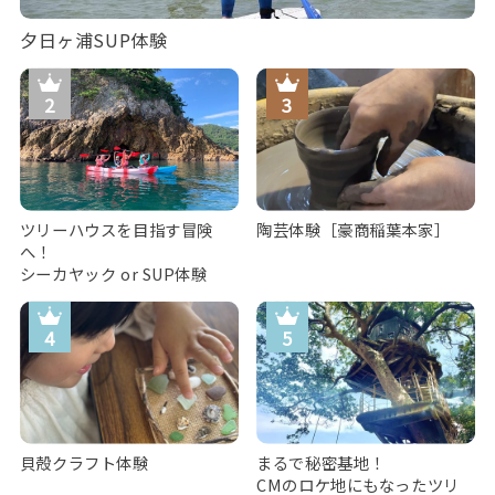
夕日ヶ浦SUP体験
ツリーハウスを目指す冒険
陶芸体験［豪商稲葉本家］
へ！
シーカヤック or SUP体験
貝殻クラフト体験
まるで秘密基地！
CMのロケ地にもなったツリ