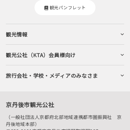
観光パンフレット
観光情報
京丹後について
ジオパークの絶景
海岸・浜辺
キャンプ・グランピング
観光公社（KTA）会員様向け
自然景観
KTA会員コミュニティ
日帰り温泉
会員向けサービス
旬の食
会員向けトピックス
フルーツ
KTAニュースレター
旅行会社・学校・メディアのみなさま
美術館・資料館
会員加入・会員情報（会員規程）
プレスリリース
寺社・古墳
後援・協力・協賛 の申請
フォトライブラリー
１泊２日のモデルコース
動画ライブラリー
体験・遊ぶ
グルメ・ショッピング
京丹後の食
京丹後市観光公社
観光
海水浴
キャンプ
（一般社団法人京都府北部地域連携都市圏振興社 京
お宿探し
宿泊・日帰り予約（空室検索）
丹後地域本部）
予約照会・予約キャンセル