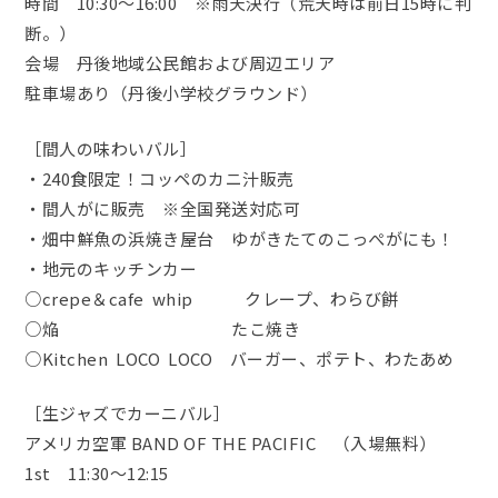
時間 10:30～16:00 ※雨天決行（荒天時は前日15時に判
断。）
会場 丹後地域公民館および周辺エリア
駐車場あり（丹後小学校グラウンド）
［間人の味わいバル］
・240食限定！コッペのカニ汁販売
・間人がに販売 ※全国発送対応可
・畑中鮮魚の浜焼き屋台 ゆがきたてのこっぺがにも！
・地元のキッチンカー
○crepe＆cafe whip クレープ、わらび餅
○焔 たこ焼き
○Kitchen LOCO LOCO バーガー、ポテト、わたあめ
［生ジャズでカーニバル］
アメリカ空軍 BAND OF THE PACIFIC （入場無料）
1st 11:30～12:15