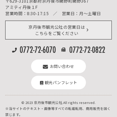
〒629-3101京都府京丹後市網野町網野367
宿泊施設一覧（お宿比較ページ）
アクセス
アミティ丹後１F
お知らせ
営業時間：8:30-17:15 ／ 営業日：月～土曜日
イベント情報
京丹後市ライブカメラ
デジタル観光パンフレット
リアルタイム道路情報
京丹後市観光公社の営業日は
よくある質問
こちらをご覧ください
お問い合わせ
観光パンフレット
© 2023 京丹後市観光公社.All rights reserved.
※当サイトのテキスト・画像等すべての転載転用、商用販売を固く
禁じます。