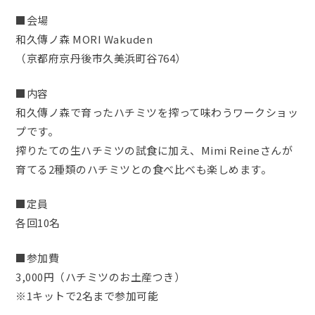
■会場
和久傳ノ森 MORI Wakuden
（京都府京丹後市久美浜町谷764）
■内容
和久傳ノ森で育ったハチミツを搾って味わうワークショッ
プです。
搾りたての生ハチミツの試食に加え、Mimi Reineさんが
育てる2種類のハチミツとの食べ比べも楽しめます。
■定員
各回10名
■参加費
3,000円（ハチミツのお土産つき）
※1キットで2名まで参加可能