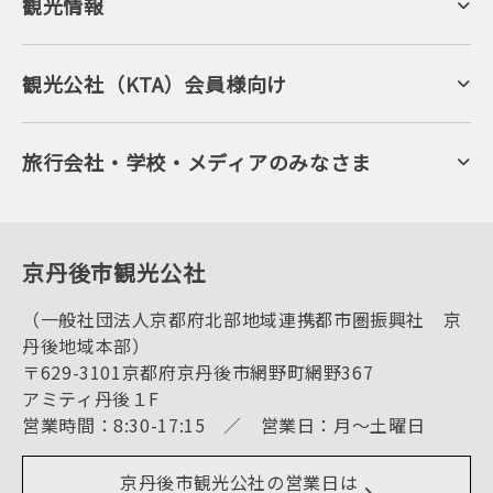
観光情報
京丹後について
ジオパークの絶景
海岸・浜辺
キャンプ・グランピング
観光公社（KTA）会員様向け
自然景観
KTA会員コミュニティ
日帰り温泉
会員向けサービス
旬の食
会員向けトピックス
フルーツ
KTAニュースレター
旅行会社・学校・メディアのみなさま
美術館・資料館
会員加入・会員情報（会員規程）
プレスリリース
寺社・古墳
後援・協力・協賛 の申請
フォトライブラリー
１泊２日のモデルコース
動画ライブラリー
体験・遊ぶ
グルメ・ショッピング
京丹後の食
京丹後市観光公社
観光
海水浴
キャンプ
（一般社団法人京都府北部地域連携都市圏振興社 京
お宿探し
宿泊・日帰り予約（空室検索）
丹後地域本部）
予約照会・予約キャンセル
〒629-3101京都府京丹後市網野町網野367
宿泊施設一覧（お宿比較ページ）
アクセス
アミティ丹後１F
お知らせ
営業時間：8:30-17:15 ／ 営業日：月～土曜日
イベント情報
京丹後市ライブカメラ
デジタル観光パンフレット
リアルタイム道路情報
京丹後市観光公社の営業日は