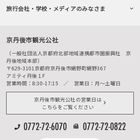
会員向けトピックス
フルーツ
KTAニュースレター
旅行会社・学校・メディアのみなさま
美術館・資料館
会員加入・会員情報（会員規程）
プレスリリース
寺社・古墳
後援・協力・協賛 の申請
フォトライブラリー
１泊２日のモデルコース
動画ライブラリー
体験・遊ぶ
グルメ・ショッピング
京丹後の食
京丹後市観光公社
観光
海水浴
キャンプ
（一般社団法人京都府北部地域連携都市圏振興社 京
お宿探し
宿泊・日帰り予約（空室検索）
丹後地域本部）
予約照会・予約キャンセル
〒629-3101京都府京丹後市網野町網野367
宿泊施設一覧（お宿比較ページ）
アクセス
アミティ丹後１F
お知らせ
営業時間：8:30-17:15 ／ 営業日：月～土曜日
イベント情報
京丹後市ライブカメラ
デジタル観光パンフレット
リアルタイム道路情報
京丹後市観光公社の営業日は
よくある質問
こちらをご覧ください