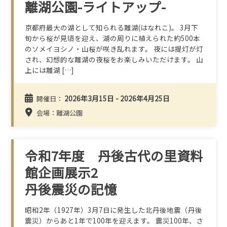
離湖公園-ライトアップ-
京都府最大の湖として知られる離湖(はなれこ)。 3月下
旬から桜が見頃を迎え、湖の周りに植えられた約500本
のソメイヨシノ・山桜が咲き乱れます。 夜には提灯が灯
され、幻想的な離湖の夜桜をお楽しみいただけます。 山
上には離湖 […]
2026年3月15日 - 2026年4月25日
開催日：
会場：離湖公園
令和7年度 丹後古代の里資料
館企画展示2
丹後震災の記憶
昭和2年（1927年）3月7日に発生した北丹後地震（丹後
震災）からあと1年で100年を迎えます。 震災100年、さ