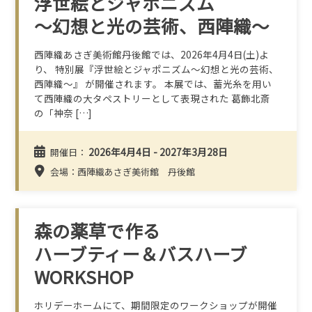
浮世絵とジャポニズム
～幻想と光の芸術、西陣織～
西陣織あさぎ美術館丹後館では、2026年4月4日(土)よ
り、 特別展『浮世絵とジャポニズム～幻想と光の芸術、
西陣織～』 が開催されます。 本展では、蓄光糸を用い
て西陣織の大タペストリーとして表現された 葛飾北斎
の「神奈 […]
2026年4月4日 - 2027年3月28日
開催日：
会場：西陣織あさぎ美術館 丹後館
森の薬草で作る
ハーブティー＆バスハーブ
WORKSHOP
ホリデーホームにて、期間限定のワークショップが開催