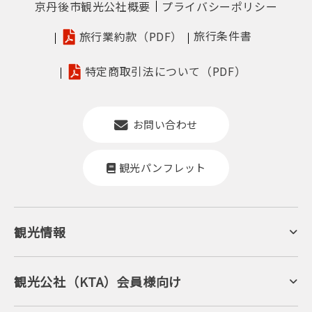
京丹後市観光公社概要
プライバシーポリシー
旅行条件書
旅行業約款（PDF）
特定商取引法について（PDF）
お問い合わせ
観光パンフレット
観光情報
京丹後について
ジオパークの絶景
海岸・浜辺
キャンプ・グランピング
観光公社（KTA）会員様向け
自然景観
KTA会員コミュニティ
日帰り温泉
会員向けサービス
旬の食