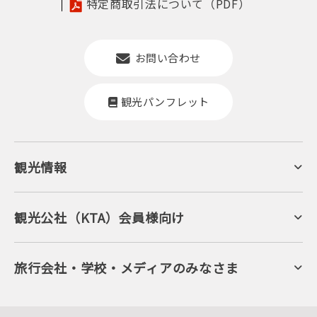
特定商取引法について（PDF）
お問い合わせ
観光パンフレット
観光情報
京丹後について
ジオパークの絶景
海岸・浜辺
キャンプ・グランピング
観光公社（KTA）会員様向け
自然景観
KTA会員コミュニティ
日帰り温泉
会員向けサービス
旬の食
会員向けトピックス
フルーツ
KTAニュースレター
旅行会社・学校・メディアのみなさま
美術館・資料館
会員加入・会員情報（会員規程）
プレスリリース
寺社・古墳
後援・協力・協賛 の申請
フォトライブラリー
１泊２日のモデルコース
動画ライブラリー
体験・遊ぶ
グルメ・ショッピング