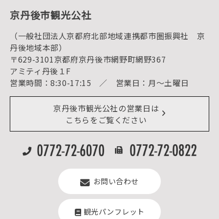
京丹後の食
京丹後市観光公社
観光
海水浴
キャンプ
（一般社団法人京都府北部地域連携都市圏振興社 京
お宿探し
宿泊・日帰り予約（空室検索）
丹後地域本部）
予約照会・予約キャンセル
〒629-3101京都府京丹後市網野町網野367
宿泊施設一覧（お宿比較ページ）
アクセス
アミティ丹後１F
お知らせ
営業時間：8:30-17:15 ／ 営業日：月～土曜日
イベント情報
京丹後市ライブカメラ
デジタル観光パンフレット
リアルタイム道路情報
京丹後市観光公社の営業日は
よくある質問
こちらをご覧ください
お問い合わせ
観光パンフレット