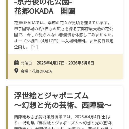
-京丹後の花公園-
花郷OKADA 開園
花郷OKADAでは、季節の花々が見頃を迎えています。
甲子園球場の約5倍もの広さを誇る京都府最大級の花公
園で、 今しか見られない春爛漫を体感してみませんか。
オープン初日（4月17日）は入場料無料。また初日限定
企画も。 […]
2026年4月17日 - 2026年5月6日
開催日：
会場：花郷OKADA
浮世絵とジャポニズム
～幻想と光の芸術、西陣織～
西陣織あさぎ美術館丹後館では、2026年4月4日(土)よ
り、 特別展『浮世絵とジャポニズム～幻想と光の芸術、
西陣織～』 が開催されます。 本展では、蓄光糸を用い