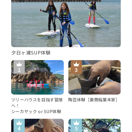
夕日ヶ浦SUP体験
ツリーハウスを目指す冒険
陶芸体験［豪商稲葉本家］
へ！
シーカヤック or SUP体験