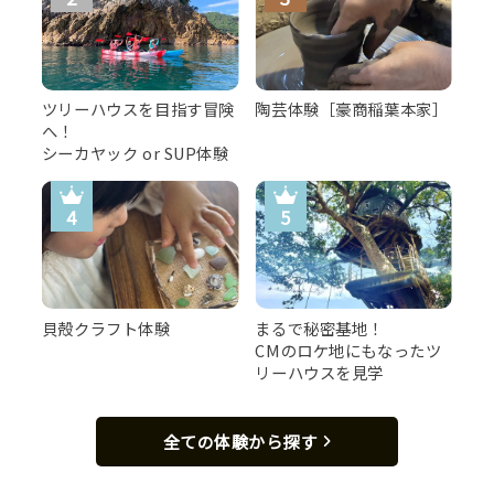
ツリーハウスを目指す冒険
陶芸体験［豪商稲葉本家］
へ！
シーカヤック or SUP体験
貝殻クラフト体験
まるで秘密基地！
CMのロケ地にもなったツ
リーハウスを見学
全ての体験から探す