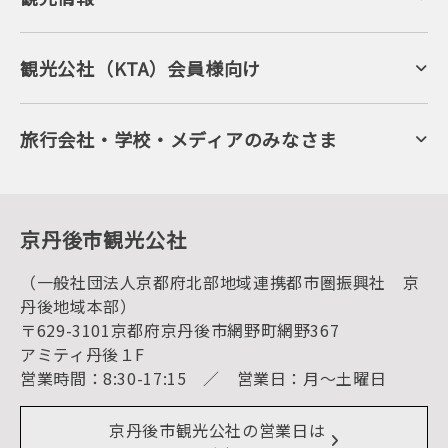
京丹後について
ジオパークの絶景
海岸・浜辺
キャンプ・グランピング
観光公社（KTA）会員様向け
自然景観
KTA会員コミュニティ
日帰り温泉
会員向けサービス
旬の食
会員向けトピックス
フルーツ
KTAニュースレター
旅行会社・学校・メディアのみなさま
美術館・資料館
会員加入・会員情報（会員規程）
プレスリリース
寺社・古墳
後援・協力・協賛 の申請
フォトライブラリー
１泊２日のモデルコース
動画ライブラリー
体験・遊ぶ
グルメ・ショッピング
京丹後の食
京丹後市観光公社
観光
海水浴
キャンプ
（一般社団法人京都府北部地域連携都市圏振興社 京
お宿探し
宿泊・日帰り予約（空室検索）
丹後地域本部）
予約照会・予約キャンセル
〒629-3101京都府京丹後市網野町網野367
宿泊施設一覧（お宿比較ページ）
アクセス
アミティ丹後１F
お知らせ
営業時間：8:30-17:15 ／ 営業日：月～土曜日
イベント情報
京丹後市ライブカメラ
デジタル観光パンフレット
リアルタイム道路情報
京丹後市観光公社の営業日は
よくある質問