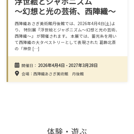
浮世絵とジャポニズム
～幻想と光の芸術、西陣織～
西陣織あさぎ美術館丹後館では、2026年4月4日(土)よ
り、 特別展『浮世絵とジャポニズム～幻想と光の芸術、
西陣織～』 が開催されます。 本展では、蓄光糸を用い
て西陣織の大タペストリーとして表現された 葛飾北斎
の「神奈 […]
2026年4月4日 - 2027年3月28日
開催日：
会場：西陣織あさぎ美術館 丹後館
体験・遊ぶ