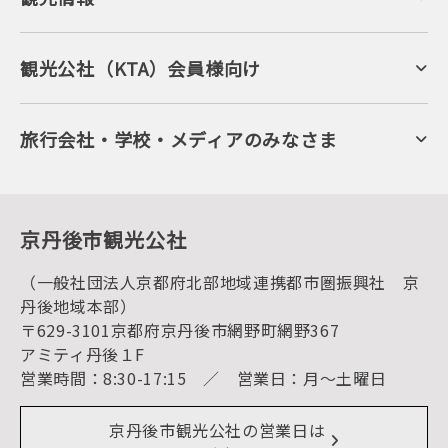
京丹後について
ジオパークの絶景
海岸・浜辺
キャンプ・グランピング
観光公社（KTA）会員様向け
自然景観
KTA会員コミュニティ
日帰り温泉
会員向けサービス
旬の食
会員向けトピックス
フルーツ
KTAニュースレター
旅行会社・学校・メディアのみなさま
美術館・資料館
会員加入・会員情報（会員規程）
プレスリリース
寺社・古墳
後援・協力・協賛 の申請
フォトライブラリー
１泊２日のモデルコース
動画ライブラリー
体験・遊ぶ
グルメ・ショッピング
京丹後の食
京丹後市観光公社
観光
海水浴
キャンプ
（一般社団法人京都府北部地域連携都市圏振興社 京
お宿探し
宿泊・日帰り予約（空室検索）
丹後地域本部）
予約照会・予約キャンセル
〒629-3101京都府京丹後市網野町網野367
宿泊施設一覧（お宿比較ページ）
アクセス
アミティ丹後１F
お知らせ
営業時間：8:30-17:15 ／ 営業日：月～土曜日
イベント情報
京丹後市ライブカメラ
デジタル観光パンフレット
リアルタイム道路情報
京丹後市観光公社の営業日は
よくある質問