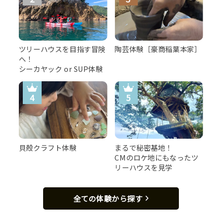
ツリーハウスを目指す冒険
陶芸体験［豪商稲葉本家］
へ！
シーカヤック or SUP体験
貝殻クラフト体験
まるで秘密基地！
CMのロケ地にもなったツ
リーハウスを見学
全ての体験から探す