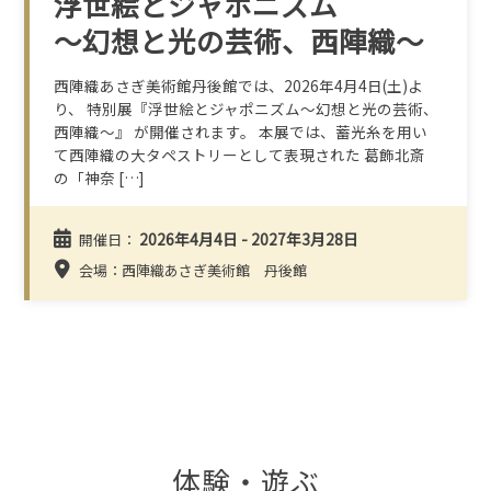
浮世絵とジャポニズム
～幻想と光の芸術、西陣織～
西陣織あさぎ美術館丹後館では、2026年4月4日(土)よ
り、 特別展『浮世絵とジャポニズム～幻想と光の芸術、
西陣織～』 が開催されます。 本展では、蓄光糸を用い
て西陣織の大タペストリーとして表現された 葛飾北斎
の「神奈 […]
2026年4月4日 - 2027年3月28日
開催日：
会場：西陣織あさぎ美術館 丹後館
体験・遊ぶ