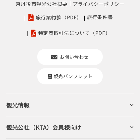
京丹後市観光公社概要
プライバシーポリシー
旅行条件書
旅行業約款（PDF）
特定商取引法について（PDF）
お問い合わせ
観光パンフレット
観光情報
京丹後について
ジオパークの絶景
海岸・浜辺
キャンプ・グランピング
観光公社（KTA）会員様向け
自然景観
KTA会員コミュニティ
日帰り温泉
会員向けサービス