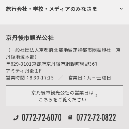
旬の食
会員向けトピックス
フルーツ
KTAニュースレター
旅行会社・学校・メディアのみなさま
美術館・資料館
会員加入・会員情報（会員規程）
プレスリリース
寺社・古墳
後援・協力・協賛 の申請
フォトライブラリー
１泊２日のモデルコース
動画ライブラリー
体験・遊ぶ
グルメ・ショッピング
京丹後の食
京丹後市観光公社
観光
海水浴
キャンプ
（一般社団法人京都府北部地域連携都市圏振興社 京
お宿探し
宿泊・日帰り予約（空室検索）
丹後地域本部）
予約照会・予約キャンセル
〒629-3101京都府京丹後市網野町網野367
宿泊施設一覧（お宿比較ページ）
アクセス
アミティ丹後１F
お知らせ
営業時間：8:30-17:15 ／ 営業日：月～土曜日
イベント情報
京丹後市ライブカメラ
デジタル観光パンフレット
リアルタイム道路情報
京丹後市観光公社の営業日は
よくある質問
こちらをご覧ください