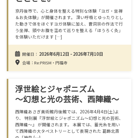
京丹後市で、心と身体を整える特別な体験「ヨガ・坐禅
＆お灸体験」が開催されます。 深い呼吸とゆったりとし
た動きで体をほぐすヨガ体験に加え、曹洞宗の作法で行
う坐禅、頭やお腹を温めて巡りを整える「ほうろく灸」
を体験いただけます […]
2026年6月12日 - 2026年7月10日
開催日：
会場：Re:PRISM・円福寺
浮世絵とジャポニズム
～幻想と光の芸術、西陣織～
西陣織あさぎ美術館丹後館では、2026年4月4日(土)よ
り、 特別展『浮世絵とジャポニズム～幻想と光の芸術、
西陣織～』 が開催されます。 本展では、蓄光糸を用い
て西陣織の大タペストリーとして表現された 葛飾北斎
の「神奈 […]