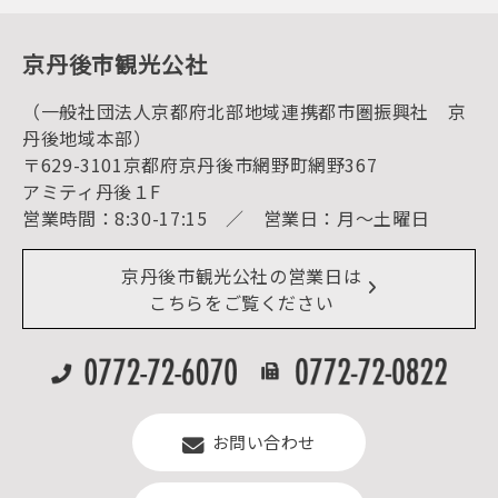
動画ライブラリー
体験・遊ぶ
グルメ・ショッピング
京丹後の食
京丹後市観光公社
観光
海水浴
キャンプ
（一般社団法人京都府北部地域連携都市圏振興社 京
お宿探し
宿泊・日帰り予約（空室検索）
丹後地域本部）
予約照会・予約キャンセル
〒629-3101京都府京丹後市網野町網野367
宿泊施設一覧（お宿比較ページ）
アクセス
アミティ丹後１F
お知らせ
営業時間：8:30-17:15 ／ 営業日：月～土曜日
イベント情報
京丹後市ライブカメラ
デジタル観光パンフレット
リアルタイム道路情報
京丹後市観光公社の営業日は
よくある質問
こちらをご覧ください
お問い合わせ