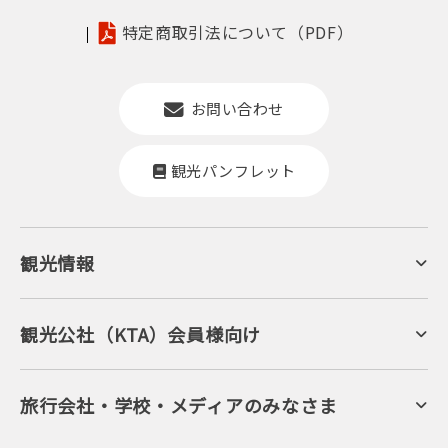
特定商取引法について（PDF）
お問い合わせ
観光パンフレット
観光情報
京丹後について
ジオパークの絶景
海岸・浜辺
キャンプ・グランピング
観光公社（KTA）会員様向け
自然景観
KTA会員コミュニティ
日帰り温泉
会員向けサービス
旬の食
会員向けトピックス
フルーツ
KTAニュースレター
旅行会社・学校・メディアのみなさま
美術館・資料館
会員加入・会員情報（会員規程）
プレスリリース
寺社・古墳
後援・協力・協賛 の申請
フォトライブラリー
１泊２日のモデルコース