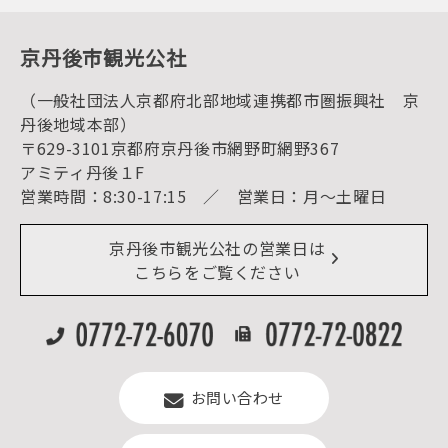
動画ライブラリー
体験・遊ぶ
グルメ・ショッピング
京丹後の食
京丹後市観光公社
観光
海水浴
キャンプ
（一般社団法人京都府北部地域連携都市圏振興社 京
お宿探し
宿泊・日帰り予約（空室検索）
丹後地域本部）
予約照会・予約キャンセル
〒629-3101京都府京丹後市網野町網野367
宿泊施設一覧（お宿比較ページ）
アクセス
アミティ丹後１F
お知らせ
営業時間：8:30-17:15 ／ 営業日：月～土曜日
イベント情報
京丹後市ライブカメラ
デジタル観光パンフレット
リアルタイム道路情報
京丹後市観光公社の営業日は
よくある質問
こちらをご覧ください
お問い合わせ