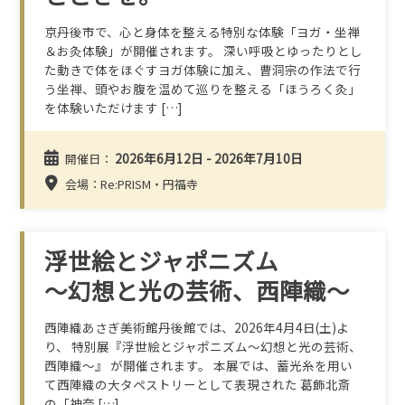
京丹後市で、心と身体を整える特別な体験「ヨガ・坐禅
＆お灸体験」が開催されます。 深い呼吸とゆったりとし
た動きで体をほぐすヨガ体験に加え、曹洞宗の作法で行
う坐禅、頭やお腹を温めて巡りを整える「ほうろく灸」
を体験いただけます […]
2026年6月12日 - 2026年7月10日
開催日：
会場：Re:PRISM・円福寺
浮世絵とジャポニズム
～幻想と光の芸術、西陣織～
西陣織あさぎ美術館丹後館では、2026年4月4日(土)よ
り、 特別展『浮世絵とジャポニズム～幻想と光の芸術、
西陣織～』 が開催されます。 本展では、蓄光糸を用い
て西陣織の大タペストリーとして表現された 葛飾北斎
の「神奈 […]