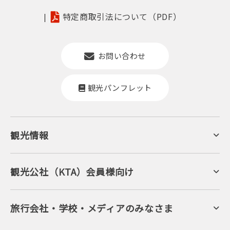
特定商取引法について（PDF）
お問い合わせ
観光パンフレット
観光情報
京丹後について
ジオパークの絶景
海岸・浜辺
キャンプ・グランピング
観光公社（KTA）会員様向け
自然景観
KTA会員コミュニティ
日帰り温泉
会員向けサービス
旬の食
会員向けトピックス
フルーツ
KTAニュースレター
旅行会社・学校・メディアのみなさま
美術館・資料館
会員加入・会員情報（会員規程）
プレスリリース
寺社・古墳
後援・協力・協賛 の申請
フォトライブラリー
１泊２日のモデルコース