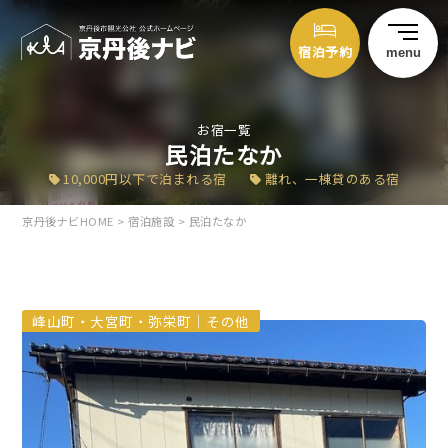
宿泊予約
menu
お宿一覧
民泊たなか
10,000円以下で泊まれる宿
離れ、一棟貸のある宿
京丹後ナビHOME
>
宿泊施設
>
民泊たなか
峰山町・大宮町・弥栄町｜その他