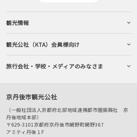
観光情報
京丹後について
ジオパークの絶景
海岸・浜辺
キャンプ・グランピング
観光公社（KTA）会員様向け
自然景観
KTA会員コミュニティ
日帰り温泉
会員向けサービス
旬の食
会員向けトピックス
フルーツ
KTAニュースレター
旅行会社・学校・メディアのみなさま
美術館・資料館
会員加入・会員情報（会員規程）
プレスリリース
寺社・古墳
後援・協力・協賛 の申請
フォトライブラリー
１泊２日のモデルコース
動画ライブラリー
体験・遊ぶ
グルメ・ショッピング
京丹後の食
京丹後市観光公社
観光
海水浴
キャンプ
（一般社団法人京都府北部地域連携都市圏振興社 京
お宿探し
宿泊・日帰り予約（空室検索）
丹後地域本部）
予約照会・予約キャンセル
〒629-3101京都府京丹後市網野町網野367
宿泊施設一覧（お宿比較ページ）
アクセス
アミティ丹後１F
お知らせ