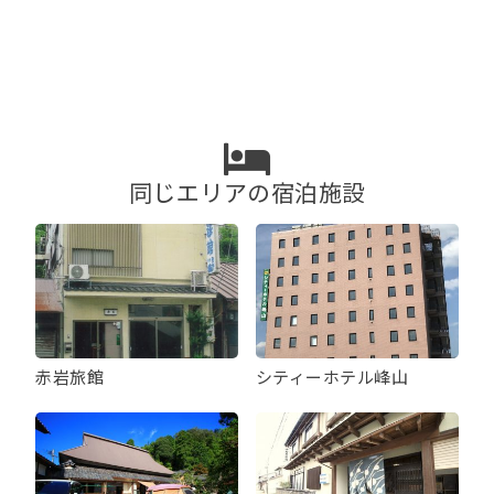
ナ
ビ
ゲ
ー
シ
ョ
ン
同じエリアの宿泊施設
赤岩旅館
シティーホテル峰山