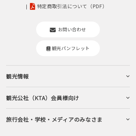
特定商取引法について（PDF）
お問い合わせ
観光パンフレット
観光情報
京丹後について
ジオパークの絶景
海岸・浜辺
キャンプ・グランピング
観光公社（KTA）会員様向け
自然景観
KTA会員コミュニティ
日帰り温泉
会員向けサービス
旬の食
会員向けトピックス
フルーツ
KTAニュースレター
旅行会社・学校・メディアのみなさま
美術館・資料館
会員加入・会員情報（会員規程）
プレスリリース
寺社・古墳
後援・協力・協賛 の申請
フォトライブラリー
１泊２日のモデルコース
動画ライブラリー
体験・遊ぶ