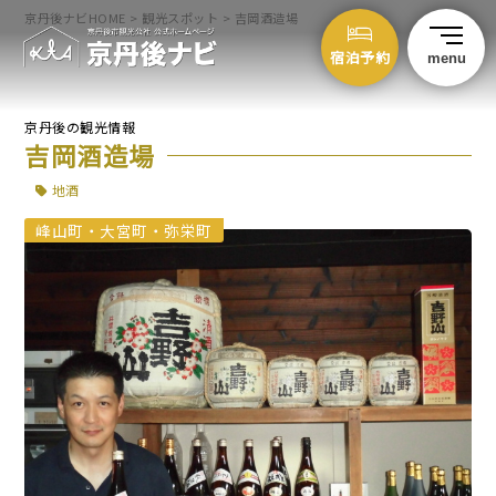
京丹後ナビHOME
>
観光スポット
>
吉岡酒造場
宿泊予約
menu
京丹後の観光情報
吉岡酒造場
地酒
峰山町・大宮町・弥栄町