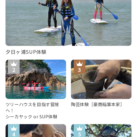
夕日ヶ浦SUP体験
ツリーハウスを目指す冒険
陶芸体験［豪商稲葉本家］
へ！
シーカヤック or SUP体験