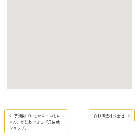
投
芋焼酎「いもたん・いもに
白杉酒造株式会社
稿
ゃん」が試飲できる「丹後蔵
ナ
ショップ」
ビ