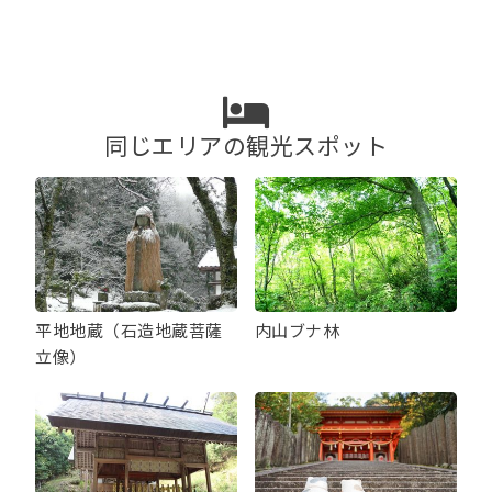
ゲ
ー
シ
ョ
ン
同じエリアの観光スポット
平地地蔵（石造地蔵菩薩
内山ブナ林
立像）