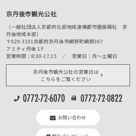
グルメ・ショッピング
京丹後の食
京丹後市観光公社
観光
海水浴
キャンプ
（一般社団法人京都府北部地域連携都市圏振興社 京
お宿探し
宿泊・日帰り予約（空室検索）
丹後地域本部）
予約照会・予約キャンセル
〒629-3101京都府京丹後市網野町網野367
宿泊施設一覧（お宿比較ページ）
アクセス
アミティ丹後１F
お知らせ
営業時間：8:30-17:15 ／ 営業日：月～土曜日
イベント情報
京丹後市ライブカメラ
デジタル観光パンフレット
リアルタイム道路情報
京丹後市観光公社の営業日は
よくある質問
こちらをご覧ください
お問い合わせ