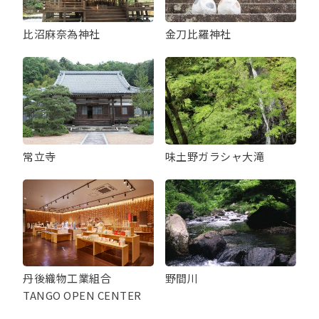
比沼麻奈為神社
金刀比羅神社
常立寺
味土野ガラシャ大滝
丹後織物工業組合
野間川
TANGO OPEN CENTER