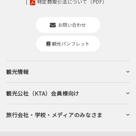
特定商取引法について（PDF）
お問い合わせ
観光パンフレット
観光情報
京丹後について
ジオパークの絶景
海岸・浜辺
キャンプ・グランピング
観光公社（KTA）会員様向け
自然景観
KTA会員コミュニティ
日帰り温泉
会員向けサービス
旬の食
会員向けトピックス
フルーツ
KTAニュースレター
旅行会社・学校・メディアのみなさま
美術館・資料館
会員加入・会員情報（会員規程）
プレスリリース
寺社・古墳
後援・協力・協賛 の申請
フォトライブラリー
１泊２日のモデルコース
動画ライブラリー
体験・遊ぶ
グルメ・ショッピング