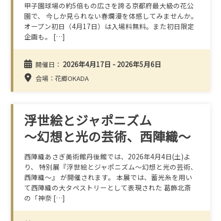
甲子園球場の約5倍もの広さを誇る京都府最大級の花公
園で、 今しか見られない春爛漫を体感してみませんか。
オープン初日（4月17日）は入場料無料。また初日限定
企画も。 […]
2026年4月17日 - 2026年5月6日
開催日：
会場：花郷OKADA
浮世絵とジャポニズム
～幻想と光の芸術、西陣織～
西陣織あさぎ美術館丹後館では、2026年4月4日(土)よ
り、 特別展『浮世絵とジャポニズム～幻想と光の芸術、
西陣織～』 が開催されます。 本展では、蓄光糸を用い
て西陣織の大タペストリーとして表現された 葛飾北斎
の「神奈 […]