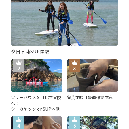
夕日ヶ浦SUP体験
ツリーハウスを目指す冒険
陶芸体験［豪商稲葉本家］
へ！
シーカヤック or SUP体験