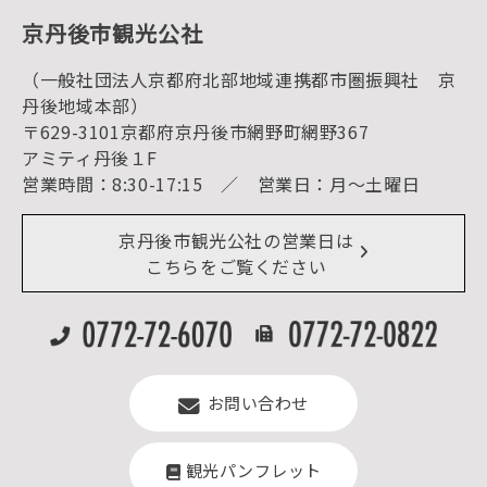
京丹後の食
京丹後市観光公社
観光
海水浴
キャンプ
（一般社団法人京都府北部地域連携都市圏振興社 京
お宿探し
宿泊・日帰り予約（空室検索）
丹後地域本部）
予約照会・予約キャンセル
〒629-3101京都府京丹後市網野町網野367
宿泊施設一覧（お宿比較ページ）
アクセス
アミティ丹後１F
お知らせ
営業時間：8:30-17:15 ／ 営業日：月～土曜日
イベント情報
京丹後市ライブカメラ
デジタル観光パンフレット
リアルタイム道路情報
京丹後市観光公社の営業日は
よくある質問
こちらをご覧ください
お問い合わせ
観光パンフレット