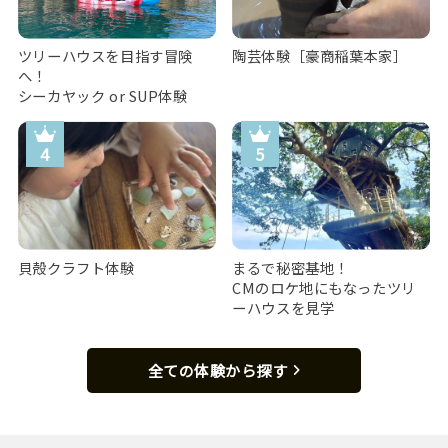
ツリーハウスを目指す冒険
陶芸体験［豪商稲葉本家］
へ！
シーカヤック or SUP体験
貝殻クラフト体験
まるで秘密基地！
CMのロケ地にもなったツリ
ーハウスを見学
全ての体験から探す