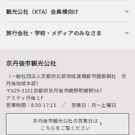
海岸・浜辺
キャンプ・グランピング
観光公社（KTA）会員様向け
自然景観
KTA会員コミュニティ
日帰り温泉
会員向けサービス
旬の食
会員向けトピックス
フルーツ
KTAニュースレター
旅行会社・学校・メディアのみなさま
美術館・資料館
会員加入・会員情報（会員規程）
プレスリリース
寺社・古墳
後援・協力・協賛 の申請
フォトライブラリー
１泊２日のモデルコース
動画ライブラリー
体験・遊ぶ
グルメ・ショッピング
京丹後の食
京丹後市観光公社
観光
海水浴
キャンプ
（一般社団法人京都府北部地域連携都市圏振興社 京
お宿探し
宿泊・日帰り予約（空室検索）
丹後地域本部）
予約照会・予約キャンセル
〒629-3101京都府京丹後市網野町網野367
宿泊施設一覧（お宿比較ページ）
アクセス
アミティ丹後１F
お知らせ
営業時間：8:30-17:15 ／ 営業日：月～土曜日
イベント情報
京丹後市ライブカメラ
デジタル観光パンフレット
リアルタイム道路情報
京丹後市観光公社の営業日は
よくある質問
こちらをご覧ください