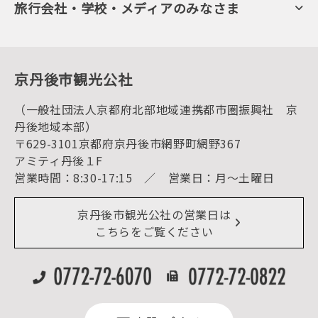
KTAニュースレター
旅行会社・学校・メディアのみなさま
美術館・資料館
会員加入・会員情報（会員規程）
プレスリリース
寺社・古墳
後援・協力・協賛 の申請
フォトライブラリー
１泊２日のモデルコース
動画ライブラリー
体験・遊ぶ
グルメ・ショッピング
京丹後の食
京丹後市観光公社
観光
海水浴
キャンプ
（一般社団法人京都府北部地域連携都市圏振興社 京
お宿探し
宿泊・日帰り予約（空室検索）
丹後地域本部）
予約照会・予約キャンセル
〒629-3101京都府京丹後市網野町網野367
宿泊施設一覧（お宿比較ページ）
アクセス
アミティ丹後１F
お知らせ
営業時間：8:30-17:15 ／ 営業日：月～土曜日
イベント情報
京丹後市ライブカメラ
デジタル観光パンフレット
リアルタイム道路情報
京丹後市観光公社の営業日は
よくある質問
こちらをご覧ください