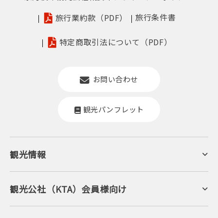
旅行条件書
旅行業約款（PDF）
特定商取引法について（PDF）
お問い合わせ
観光パンフレット
観光情報
京丹後について
ジオパークの絶景
海岸・浜辺
キャンプ・グランピング
観光公社（KTA）会員様向け
自然景観
KTA会員コミュニティ
日帰り温泉
会員向けサービス
旬の食
会員向けトピックス
フルーツ