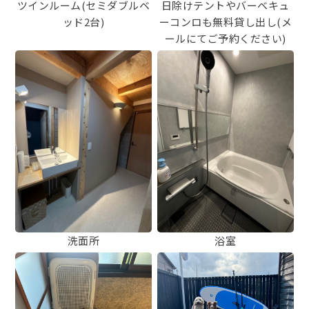
ツインルーム(セミダブルベ
日除けテントやバーベキュ
ッド2台)
ーコンロも無料貸し出し(メ
ールにてご予約ください)
洗面所
浴室