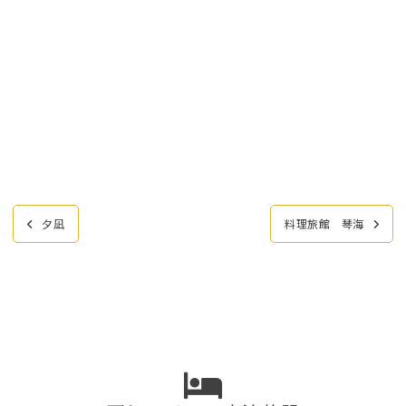
投
夕凪
料理旅館 琴海
稿
ナ
ビ
ゲ
ー
シ
ョ
ン