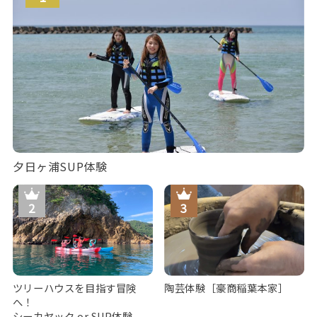
夕日ヶ浦SUP体験
ツリーハウスを目指す冒険
陶芸体験［豪商稲葉本家］
へ！
シーカヤック or SUP体験