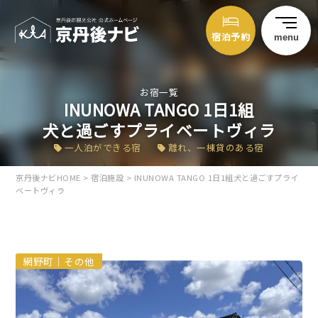
宿泊予約
menu
お宿一覧
INUNOWA TANGO 1日1組
犬と過ごすプライベートヴィラ
一人泊ができる宿
離れ、一棟貸のある宿
京丹後ナビHOME
>
宿泊施設
>
INUNOWA TANGO 1日1組犬と過ごすプライ
ベートヴィラ
網野町｜その他