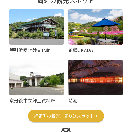
周辺の観光スポット
琴引浜鳴き砂文化館
花郷OKADA
京丹後市立郷土資料館
離湖
網野町の観光・寄り道スポット