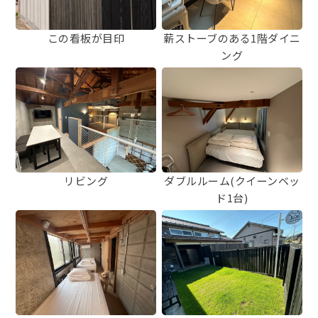
この看板が目印
薪ストーブのある1階ダイニ
ング
リビング
ダブルルーム(クイーンベッ
ド1台)