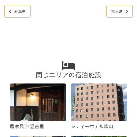
投
寿海亭
無人島
稿
ナ
ビ
ゲ
ー
シ
ョ
ン
同じエリアの宿泊施設
農家民泊 温古里
シティーホテル峰山