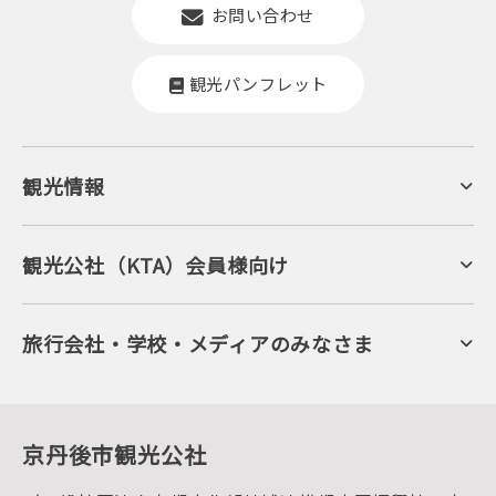
お問い合わせ
観光パンフレット
観光情報
京丹後について
ジオパークの絶景
海岸・浜辺
キャンプ・グランピング
観光公社（KTA）会員様向け
自然景観
KTA会員コミュニティ
日帰り温泉
会員向けサービス
旬の食
会員向けトピックス
フルーツ
KTAニュースレター
旅行会社・学校・メディアのみなさま
美術館・資料館
会員加入・会員情報（会員規程）
プレスリリース
寺社・古墳
後援・協力・協賛 の申請
フォトライブラリー
１泊２日のモデルコース
動画ライブラリー
体験・遊ぶ
グルメ・ショッピング
京丹後の食
京丹後市観光公社
観光
海水浴
キャンプ