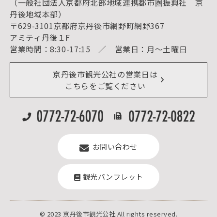
（一般社団法人京都府北部地域連携都市圏振興社 京
お宿探し
宿泊・日帰り予約（空室検索）
丹後地域本部）
予約照会・予約キャンセル
〒629-3101京都府京丹後市網野町網野367
宿泊施設一覧（お宿比較ページ）
アクセス
アミティ丹後１F
お知らせ
営業時間：8:30-17:15 ／ 営業日：月～土曜日
イベント情報
京丹後市ライブカメラ
デジタル観光パンフレット
リアルタイム道路情報
京丹後市観光公社の営業日は
よくある質問
こちらをご覧ください
お問い合わせ
観光パンフレット
© 2023 京丹後市観光公社.All rights reserved.