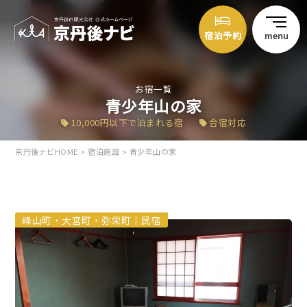
宿泊予約
menu
お宿一覧
青少年山の家
10,000円以下で泊まれる宿
合宿対応
京丹後ナビHOME
>
宿泊施設
>
青少年山の家
峰山町・大宮町・弥栄町｜民宿