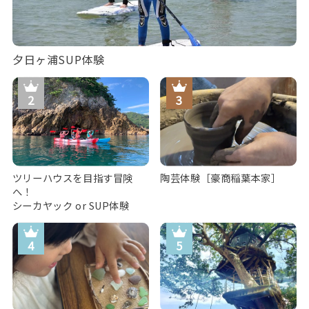
夕日ヶ浦SUP体験
ツリーハウスを目指す冒険
陶芸体験［豪商稲葉本家］
へ！
シーカヤック or SUP体験