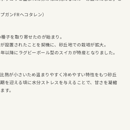
プガンFRヘコタレン）
カの種子を取り寄せたのが始まり。
備が設置されたことを契機に、砂丘地での栽培が拡大。
0年以降にラグビーボール型のスイカが特産となりました。
、比熱が小さいため温まりやすく冷めやすい特性をもつ砂丘
熟期を迎える頃に水分ストレスを与えることで、甘さを凝縮
れます。