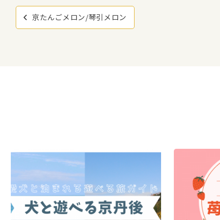
投
京たんごメロン/琴引メロン
稿
ナ
ビ
ゲ
ー
シ
ョ
ン