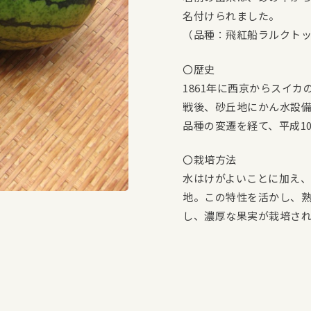
名付けられました。
（品種：飛紅船ラルクトッ
〇歴史
1861年に西京からスイ
戦後、砂丘地にかん水設
品種の変遷を経て、平成1
〇栽培方法
水はけがよいことに加え
地。この特性を活かし、
し、濃厚な果実が栽培さ