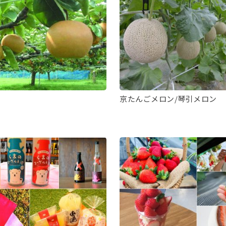
京たんごメロン/琴引メロン