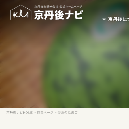
京丹後に
京丹後ナビHOME
>
特集ページ
>
砂丘のたまご