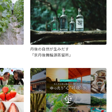
丹後の自然が生みだす
「京丹後舞輪源蒸留所」