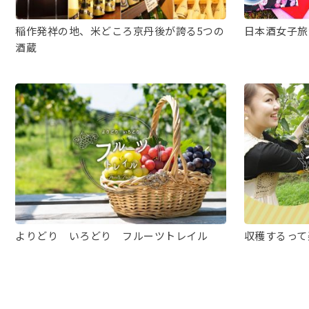
稲作発祥の地、米どころ京丹後が誇る5つの
日本酒女子旅
酒蔵
よりどり いろどり フルーツトレイル
収穫するって