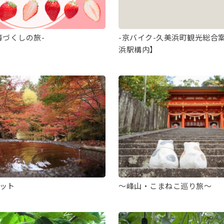
苺づくしの旅-
-京バイク-久美浜町観光総合
浜駅構内】
ット
～峰山・こまねこ巡り旅～