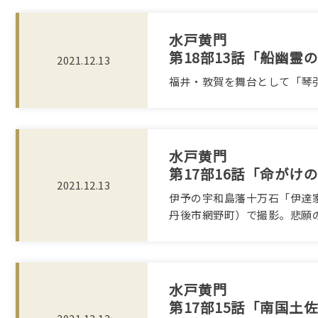
水戸黄門
第18部13話「船幽霊
2021.12.13
福井・敦賀を舞台として「琴
水戸黄門
第17部16話「命がけ
2021.12.13
伊予の宇和島藩十万石「伊達
丹後市網野町）で撮影。悲願
水戸黄門
第17部15話「南国