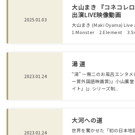
大山まき 『コネコレロ
出演LIVE映像動画
2025.01.03
大山まき (Maki Oyama) Live a
1.Monster 2.Element 3.Swi
湯 道
“湯” 一無二のお風呂エンタ
2023.01.24
ー賞外国語映画賞)』小山薫
イト』)』シリーズ制...
大河への道
世界を驚かせた「初の日本地図
2023.01.24