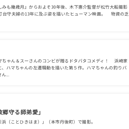
しみも幾歳月』からおよそ30年後、木下惠介監督が松竹大船撮影
灯台守夫婦の13年に及ぶ姿を描いたヒューマン映画。 物資の乏
マちゃん＆スーさんのコンビが贈るドタバタコメディ！ 浜崎家
と、ハマちゃんの左遷騒動を描いた第５作。ハマちゃんの釣りバ
...
故郷守る師弟愛」
引浜（ことひきはま）」（本市丹後町）で撮影。