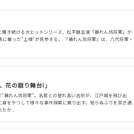
と輝き続ける大ヒットシリーズ、松平健主演『暴れん坊将軍』が
馬に乗った”上様“が見参する。 『暴れん坊将軍』は、八代将軍・
.
、花の廻り舞台!」
で"暴れん坊将軍"。名君との誉れ高い吉宗が、江戸城を飛び出
に身をやつして様々な事件探索に乗り出す。知らぬふりを突き通
か...