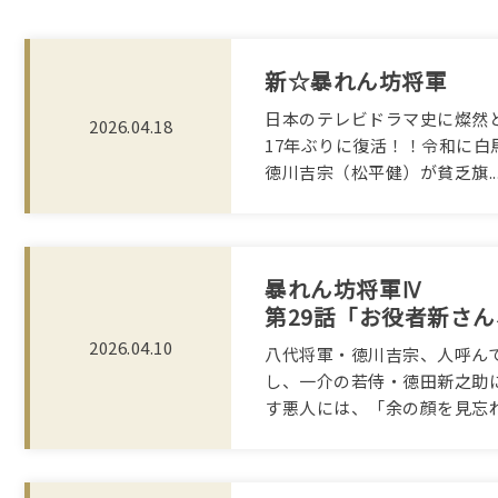
新☆暴れん坊将軍
日本のテレビドラマ史に燦然
2026.04.18
17年ぶりに復活！！令和に白
徳川吉宗（松平健）が貧乏旗..
暴れん坊将軍Ⅳ
第29話「お役者新さん
2026.04.10
八代将軍・徳川吉宗、人呼ん
し、一介の若侍・徳田新之助
す悪人には、「余の顔を見忘れた