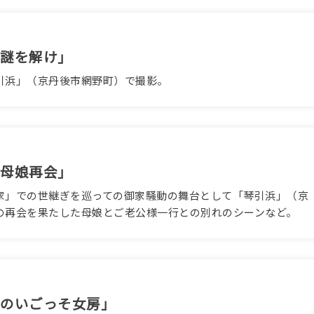
の謎を解け」
引浜」（京丹後市網野町）で撮影。
の母娘再会」
家」での世継ぎを巡っての御家騒動の舞台として「琴引浜」（京
の再会を果たした母娘とご老公様一行との別れのシーンなど。
土佐のいごっそ女房」