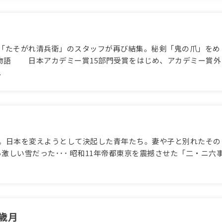
 「たそがれ清兵衛」のスタッフが再び結集。秘剣「鬼の爪」をめ
物語 日本アカデミー賞15部門受賞をはじめ、アカデミー賞外
.
2名。日本を変えようとして決起した青年たち。妻や子と別れたその
ら激しい雪だった･･･ 昭和11年帝都東京を震撼させた「二・ニ六
歳月