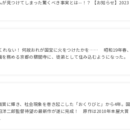
が見つけてしまった驚くべき事実とは--！？ 【お知らせ】2023
くれない！ 何故おれが国宝に火をつけたかを…… 昭和19年春
職を務める京都の驟閣寺に、徒弟として住み込むようになった。
賞に輝き、社会現象を巻き起こした「おくりびと」から4年。
洋二郎監督待望の最新作が遂に完成！ 原作は2010年本屋大賞
.