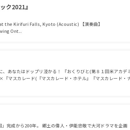
ック2021』
t the Kirifuri Falls, Kyoto (Acoustic) 【演奏曲】
ng Ont...
メに、あなたはドップリ浸かる！ 『おくりびと(第８１回米アカデ
堂×『マスカレード(『マスカレード・ホテル』『マスカレード・
」完成から200年。 郷土の偉人・伊能忠敬で大河ドラマを企画