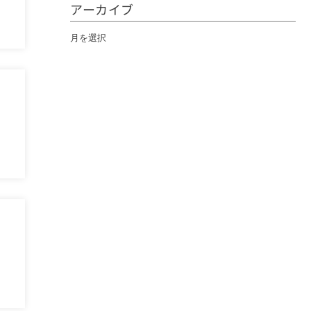
アーカイブ
ア
ー
カ
イ
ブ
、
国