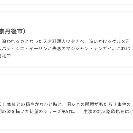
京丹後市）
追われる身となった天才料理人ワタナベ。追いかけるグルメ刑
人パティシエ・イーリンと失恋のマジシャン・テンガイ。これは
で...
7時放送！ 家族との穏やかなひと時と、旧友との邂逅がもたらす事件の
門の姿を描いた待望のシリーズ第5作。 主演の北大路欣也をは