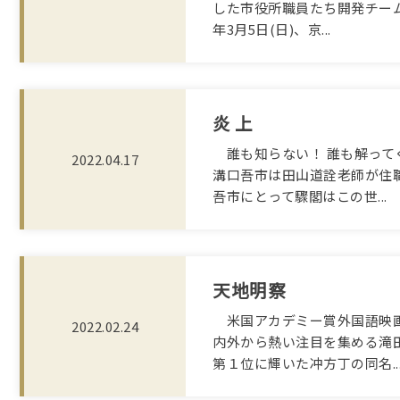
した市役所職員たち開発チーム
年3月5日(日)、京...
炎 上
誰も知らない！ 誰も解って
2022.04.17
溝口吾市は田山道詮老師が住
吾市にとって驟閣はこの世...
天地明察
米国アカデミー賞外国語映画
2022.02.24
内外から熱い注目を集める滝田
第１位に輝いた冲方丁の同名..