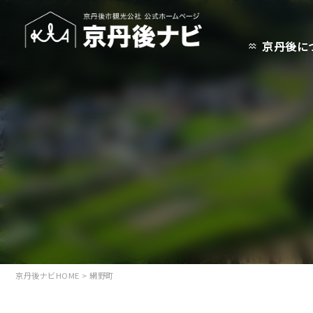
京丹後に
京丹後ナビHOME
>
網野町